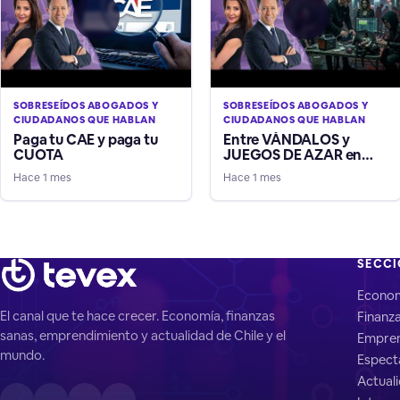
SOBRESEÍDOS ABOGADOS Y
SOBRESEÍDOS ABOGADOS Y
CIUDADANOS QUE HABLAN
CIUDADANOS QUE HABLAN
Paga tu CAE y paga tu
Entre VÁNDALOS y
CUOTA
JUEGOS DE AZAR en
Línea
Hace 1 mes
Hace 1 mes
SECC
Econo
El canal que te hace crecer. Economía, finanzas
Finanz
sanas, emprendimiento y actualidad de Chile y el
Empren
mundo.
Espect
Actual