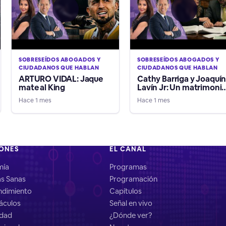
SOBRESEÍDOS ABOGADOS Y
SOBRESEÍDOS ABOGADOS Y
CIUDADANOS QUE HABLAN
CIUDADANOS QUE HABLAN
ARTURO VIDAL: Jaque
Cathy Barriga y Joaquí
mate al King
Lavín Jr: Un matrimoni
EN APUROS
Hace 1 mes
Hace 1 mes
IONES
EL CANAL
mía
Programas
as Sanas
Programación
dimiento
Capítulos
áculos
Señal en vivo
idad
¿Dónde ver?