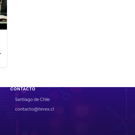
n
o
CONTACTO
Santiago de Chile
contacto@tevex.cl