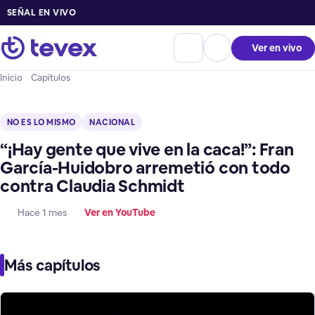
SEÑAL EN VIVO
Ver en vivo
Inicio
Capítulos
NO ES LO MISMO
NACIONAL
“¡Hay gente que vive en la caca!”: Fran
García-Huidobro arremetió con todo
contra Claudia Schmidt
Hace 1 mes
Ver en YouTube
Más capítulos