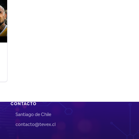
CONTACTO
Santiago de Chile
contacto@tevex.cl