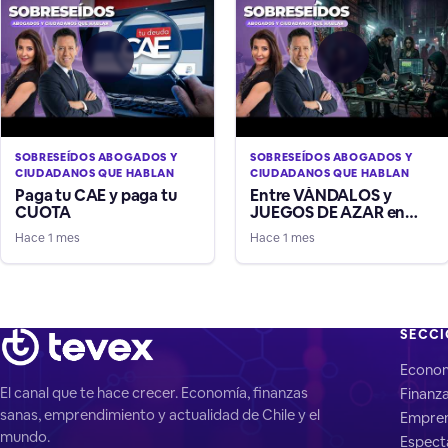
SOBRESEÍDOS ABOGADOS Y
SOBRESEÍDOS ABOGADOS Y
CIUDADANOS QUE HABLAN
CIUDADANOS QUE HABLAN
Paga tu CAE y paga tu
Entre VÁNDALOS y
CUOTA
JUEGOS DE AZAR en
Línea
Hace 1 mes
Hace 1 mes
SECC
Econo
El canal que te hace crecer. Economía, finanzas
Finanz
sanas, emprendimiento y actualidad de Chile y el
Empren
mundo.
Espect