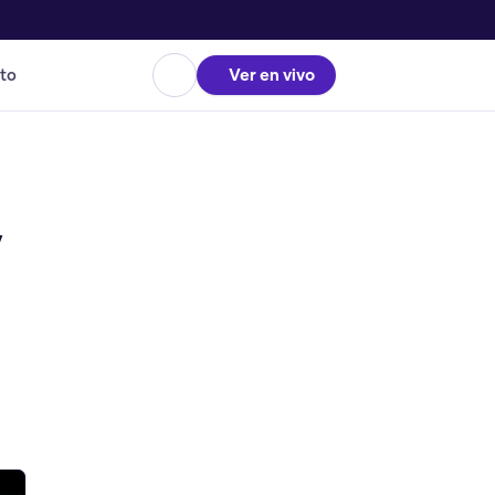
to
Ver en vivo
y