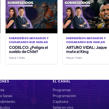
SOBRESEÍDOS ABOGADOS Y
SOBRESEÍDOS ABOGADOS Y
CIUDADANOS QUE HABLAN
CIUDADANOS QUE HABLAN
CODELCO: ¿Peligra el
ARTURO VIDAL: Jaque
sueldo de Chile?
mate al King
Hace 1 mes
Hace 1 mes
IONES
EL CANAL
mía
Programas
as Sanas
Programación
dimiento
Capítulos
áculos
Señal en vivo