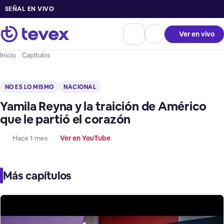
SEÑAL EN VIVO
Ver en vivo
Inicio
Capítulos
NO ES LO MISMO
NACIONAL
Yamila Reyna y la traición de Américo
que le partió el corazón
Hace 1 mes
Ver en YouTube
Más capítulos