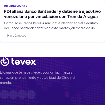
INTERNACIONAL
PDI allana Banco Santander y detiene a ejecutivo
venezolano por vinculación con Tren de Aragua
Como José Carlos Pérez Asencio fue identificado el ejecutivo
del Banco Santander detenido este martes, en medio de un
megaoperativo. realizado contra un brazo extorsivo del Tren
Hace 2 meses
de Aragua en Chile. La PDI y la Fiscalía Sur llegaron este martes
a dependencias del Banco Santander en calle Agustinas en
Santiago, para realizar un allanamiento en
El canal que te hace crecer. Economía, finanzas
sanas, emprendimiento y actualidad de Chile y el
mundo.