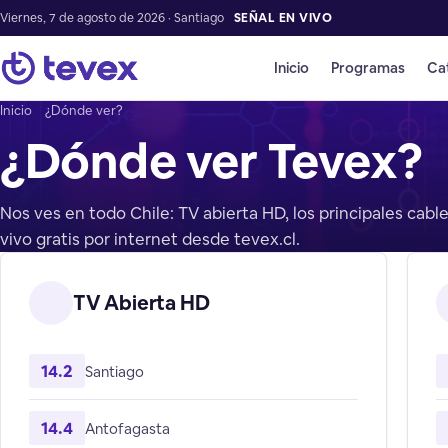
Viernes, 7 de agosto de 2026 · Santiago
SEÑAL EN VIVO
Inicio
Programas
Ca
Inicio
¿Dónde ver?
¿Dónde ver Tevex?
Nos ves en todo Chile: TV abierta HD, los principales cab
vivo gratis por internet desde tevex.cl.
TV Abierta HD
14.2
Santiago
14.4
Antofagasta