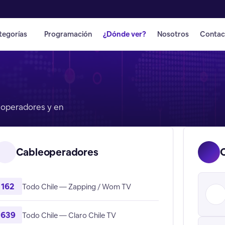
tegorías
Programación
¿Dónde ver?
Nosotros
Contac
leoperadores y en
Cableoperadores
162
Todo Chile — Zapping / Wom TV
639
Todo Chile — Claro Chile TV