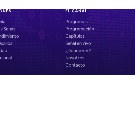
IONES
EL CANAL
mía
Programas
as Sanas
Programación
dimiento
Capítulos
áculos
Señal en vivo
idad
¿Dónde ver?
cional
Nosotros
Contacto