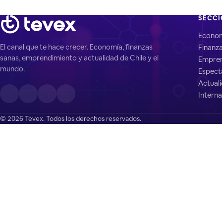
SECC
Econo
El canal que te hace crecer. Economía, finanzas
Finanz
sanas, emprendimiento y actualidad de Chile y el
Empren
mundo.
Espect
Actual
Interna
© 2026 Tevex. Todos los derechos reservados.