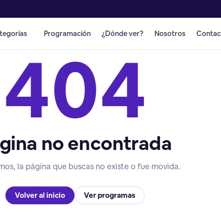
tegorías
Programación
¿Dónde ver?
Nosotros
Contac
404
gina no encontrada
mos, la página que buscas no existe o fue movida.
Volver al inicio
Ver programas