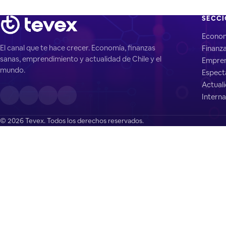
SECC
Econo
El canal que te hace crecer. Economía, finanzas
Finanz
sanas, emprendimiento y actualidad de Chile y el
Empren
mundo.
Espect
Actual
Interna
© 2026 Tevex. Todos los derechos reservados.