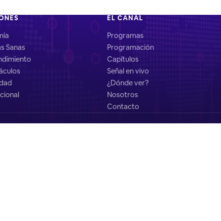
IONES
EL CANAL
mía
Programas
as Sanas
Programación
dimiento
Capítulos
áculos
Señal en vivo
idad
¿Dónde ver?
cional
Nosotros
Contacto