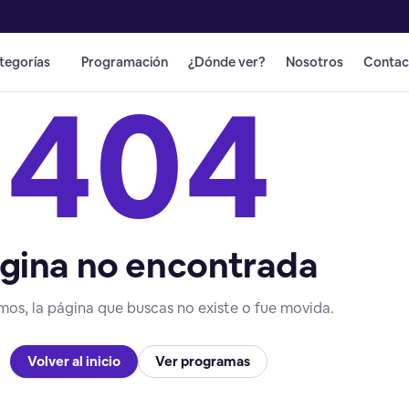
tegorías
Programación
¿Dónde ver?
Nosotros
Contac
404
gina no encontrada
mos, la página que buscas no existe o fue movida.
Volver al inicio
Ver programas