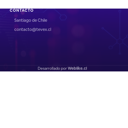
CONTACTO
Santiago de Chile
contacto@tevex.cl
Desarrollado por
Weblike.cl