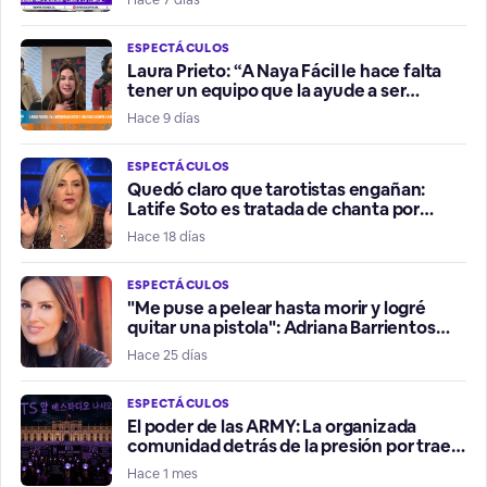
ESPECTÁCULOS
Laura Prieto: “A Naya Fácil le hace falta
tener un equipo que la ayude a ser
influencer positiva”
Hace 9 días
ESPECTÁCULOS
Quedó claro que tarotistas engañan:
Latife Soto es tratada de chanta por
fallidos presagios del Mundial
Hace 18 días
ESPECTÁCULOS
"Me puse a pelear hasta morir y logré
quitar una pistola": Adriana Barrientos
relata violento robo de su vehículo
Hace 25 días
ESPECTÁCULOS
El poder de las ARMY: La organizada
comunidad detrás de la presión por traer
a BTS a Chile
Hace 1 mes