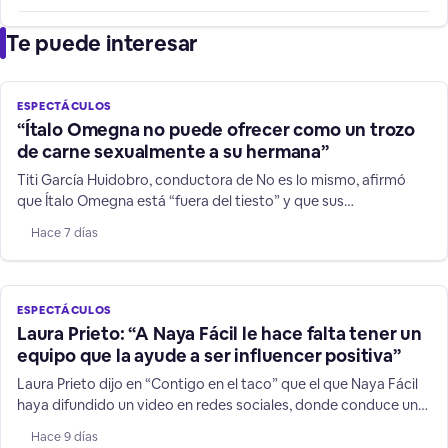
Te puede interesar
ESPECTÁCULOS
“Ítalo Omegna no puede ofrecer como un trozo
de carne sexualmente a su hermana”
Titi García Huidobro, conductora de No es lo mismo, afirmó
que Ítalo Omegna está “fuera del tiesto” y que sus
declaraciones contra su hermana y niños TEA no son humor.
Hace 7 días
ESPECTÁCULOS
Laura Prieto: “A Naya Fácil le hace falta tener un
equipo que la ayude a ser influencer positiva”
Laura Prieto dijo en “Contigo en el taco” que el que Naya Fácil
haya difundido un video en redes sociales, donde conduce un
vehículo a más de 200 kilómetros por hora, es una
Hace 9 días
irresponsabilidad sobre todo frente a niños y jóvenes que la