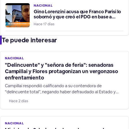
NACIONAL
Gino Lorenzini acusa que Franco Parisi lo
sobornó y que creó el PDG en base a
estafas
Hace 17 días
Te puede interesar
NACIONAL
"Delincuente" y "señora de feria": senadoras
Campillai y Flores protagonizan un vergonzoso
enfrentamiento
Campillai respondió calificando a su contendora de
“delincuente total”, negando haber defraudado al Estado y
defendiendo su trabajo como senadora. La discusión subió aún
Hace 2 días
más de tono cuando Flores le gritó: “Eres una cuma total, una
cuma total”. Una situación que no estuvo a la altura del cargo
que ambas ejercen.
NACIONAL