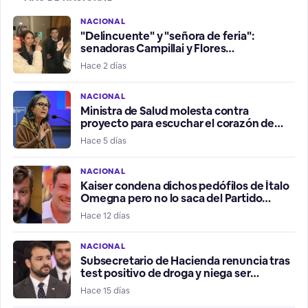
NACIONAL
"Delincuente" y "señora de feria":
senadoras Campillai y Flores
protagonizan un vergonzoso
Hace 2 días
enfrentamiento
NACIONAL
Ministra de Salud molesta contra
proyecto para escuchar el corazón de
embrión o feto antes de abortar
Hace 5 días
NACIONAL
Kaiser condena dichos pedófilos de Ítalo
Omegna pero no lo saca del Partido
Libertario
Hace 12 días
NACIONAL
Subsecretario de Hacienda renuncia tras
test positivo de droga y niega ser
consumidor
Hace 15 días