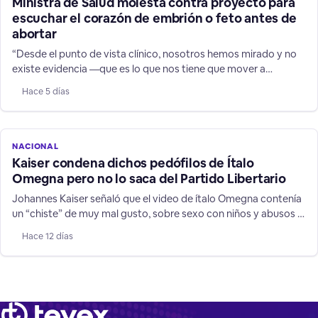
Ministra de Salud molesta contra proyecto para
escuchar el corazón de embrión o feto antes de
abortar
“Desde el punto de vista clínico, nosotros hemos mirado y no
existe evidencia —que es lo que nos tiene que mover a
nosotros— que la mujer vaya a cambiar de decisión”, señaló la
Hace 5 días
autoridad.
NACIONAL
Kaiser condena dichos pedófilos de Ítalo
Omegna pero no lo saca del Partido Libertario
Johannes Kaiser señaló que el video de ítalo Omegna contenía
un “chiste” de muy mal gusto, sobre sexo con niños y abusos a
pequeños TEA, pero afirmó que cualquier decisión depende del
Hace 12 días
Tribunal Supremo.