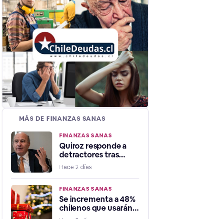
MÁS DE FINANZAS SANAS
FINANZAS SANAS
Quiroz responde a
detractores tras
crecimiento
Hace 2 días
económico: "Muchos
decían que
estábamos en
FINANZAS SANAS
recesión"
Se incrementa a 48%
chilenos que usarán
aguinaldo de navidad