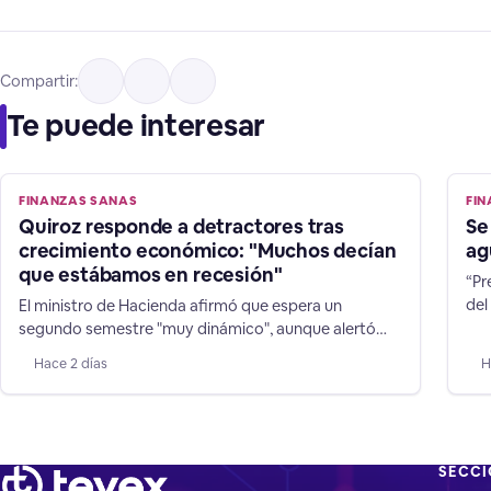
Compartir:
Te puede interesar
FINANZAS SANAS
FI
Quiroz responde a detractores tras
Se
crecimiento económico: "Muchos decían
ag
que estábamos en recesión"
“Pr
del
El ministro de Hacienda afirmó que espera un
que
segundo semestre "muy dinámico", aunque alertó
mer
que aún es temprano para adelantar un cambio en la
Hace 2 días
H
nav
dirección de las expectativas de 1,8% para la
dur
expansión de las finanzas chilenas.
deb
SECC