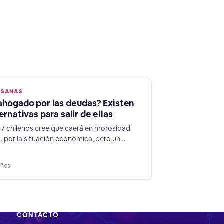
 SANAS
ahogado por las deudas? Existen
ernativas para salir de ellas
 7 chilenos cree que caerá en morosidad
a, por la situación económica, pero un
de Chiledeudas muestra cómo volver a
u vida financiera con éxito. Según un nuevo
años
e Chiledeudas, aplicado a 3.000 personas
, el 72% de los chilenos cree que caerá en
 crediticia por
CONTACTO