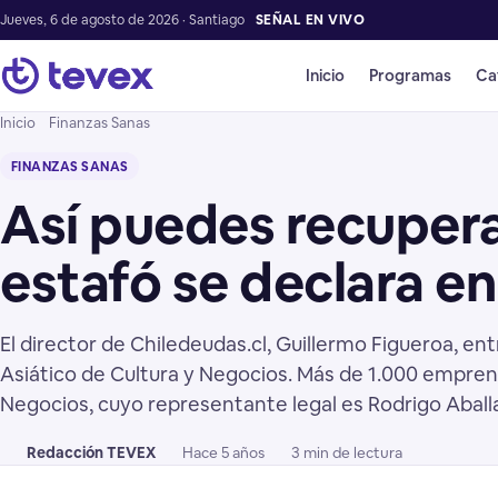
Jueves, 6 de agosto de 2026 · Santiago
SEÑAL EN VIVO
Inicio
Programas
Ca
Inicio
Finanzas Sanas
FINANZAS SANAS
Así puedes recuperar
estafó se declara e
El director de Chiledeudas.cl, Guillermo Figueroa, 
Asiático de Cultura y Negocios. Más de 1.000 empren
Negocios, cuyo representante legal es Rodrigo Aballa
Redacción TEVEX
Hace 5 años
3 min de lectura