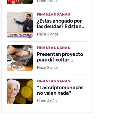
Hace 2 años
para pagar deudas
FINANZAS SANAS
¿Estás ahogado por
las deudas? Existen
tres alternativas para
Hace 3 años
salir de ellas
FINANZAS SANAS
Presentan proyecto
para dificultar
embargo de casas a
Hace 3 años
quienes tengan
morosidad
FINANZAS SANAS
“Las criptomonedas
no valen nada”
Hace 4 años