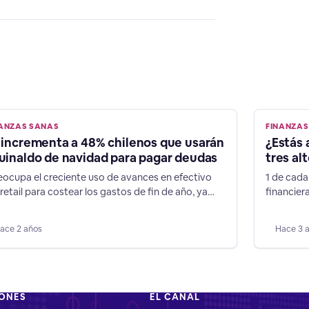
NANZAS SANAS
FINANZAS
 incrementa a 48% chilenos que usarán
¿Estás 
uinaldo de navidad para pagar deudas
tres alt
eocupa el creciente uso de avances en efectivo
1 de cada
 retail para costear los gastos de fin de año, ya
financier
 es el instrumento financiero es más caro del
estudio 
cado”, afirma el director de Chiledeudas.cl. Tanto
ordenar t
ace 2 años
Hace 3 
idad y vacaciones suman relevantes gastos, y
estudio d
ante 2022, 80% de los chilenos afirmaron que
en el país
ieron endeudarse para solventarlos, usando
morosidad
IONES
EL CANAL