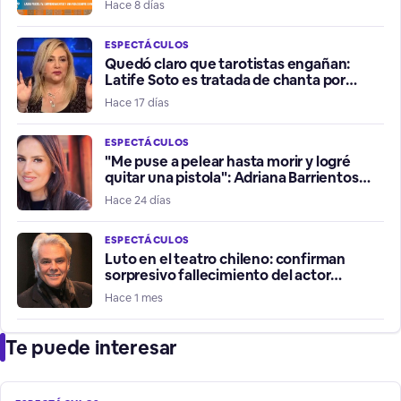
Hace 8 días
ESPECTÁCULOS
Quedó claro que tarotistas engañan:
Latife Soto es tratada de chanta por
fallidos presagios del Mundial
Hace 17 días
ESPECTÁCULOS
"Me puse a pelear hasta morir y logré
quitar una pistola": Adriana Barrientos
relata violento robo de su vehículo
Hace 24 días
ESPECTÁCULOS
Luto en el teatro chileno: confirman
sorpresivo fallecimiento del actor
Fernando Kliche
Hace 1 mes
Te puede interesar