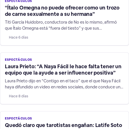
ESPECTÁCULOS
“Ítalo Omegna no puede ofrecer como un trozo
de carne sexualmente a su hermana”
Titi García Huidobro, conductora de No es lo mismo, afirmó
que Ítalo Omegna está “fuera del tiesto” y que sus
declaraciones contra su hermana y niños TEA no son humor.
Hace 6 días
ESPECTÁCULOS
Laura Prieto: “A Naya Fácil le hace falta tener un
equipo que la ayude a ser influencer positiva”
Laura Prieto dijo en “Contigo en el taco” que el que Naya Fácil
haya difundido un video en redes sociales, donde conduce un
vehículo a más de 200 kilómetros por hora, es una
Hace 8 días
irresponsabilidad sobre todo frente a niños y jóvenes que la
siguen.
ESPECTÁCULOS
Quedó claro que tarotistas engañan: Latife Soto