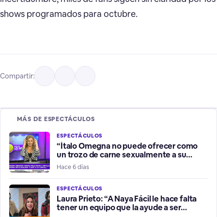
shows programados para octubre.
Compartir:
MÁS DE ESPECTÁCULOS
ESPECTÁCULOS
“Ítalo Omegna no puede ofrecer como
un trozo de carne sexualmente a su
hermana”
Hace 6 días
ESPECTÁCULOS
Laura Prieto: “A Naya Fácil le hace falta
tener un equipo que la ayude a ser
influencer positiva”