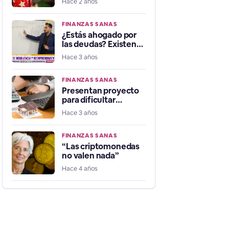
Hace 2 años
para pagar deudas
FINANZAS SANAS
¿Estás ahogado por
las deudas? Existen
tres alternativas para
Hace 3 años
salir de ellas
FINANZAS SANAS
Presentan proyecto
para dificultar
embargo de casas a
Hace 3 años
quienes tengan
morosidad
FINANZAS SANAS
“Las criptomonedas
no valen nada”
Hace 4 años