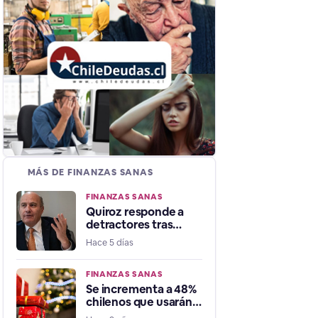
MÁS DE FINANZAS SANAS
FINANZAS SANAS
Quiroz responde a
detractores tras
crecimiento
Hace 5 días
económico: "Muchos
decían que
estábamos en
FINANZAS SANAS
recesión"
Se incrementa a 48%
chilenos que usarán
aguinaldo de navidad