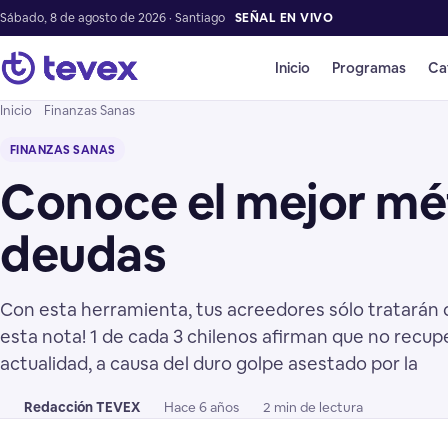
Sábado, 8 de agosto de 2026 · Santiago
SEÑAL EN VIVO
Inicio
Programas
Ca
Inicio
Finanzas Sanas
FINANZAS SANAS
Conoce el mejor mét
deudas
Con esta herramienta, tus acreedores sólo tratarán d
esta nota! 1 de cada 3 chilenos afirman que no recup
actualidad, a causa del duro golpe asestado por la
Redacción TEVEX
Hace 6 años
2 min de lectura