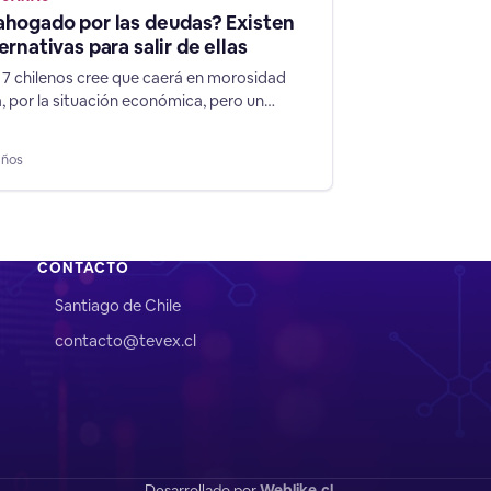
ahogado por las deudas? Existen
ernativas para salir de ellas
 7 chilenos cree que caerá en morosidad
a, por la situación económica, pero un
de Chiledeudas muestra cómo volver a
u vida financiera con éxito. Según un nuevo
años
e Chiledeudas, aplicado a 3.000 personas
, el 72% de los chilenos cree que caerá en
 crediticia por
CONTACTO
Santiago de Chile
contacto@tevex.cl
Desarrollado por
Weblike.cl