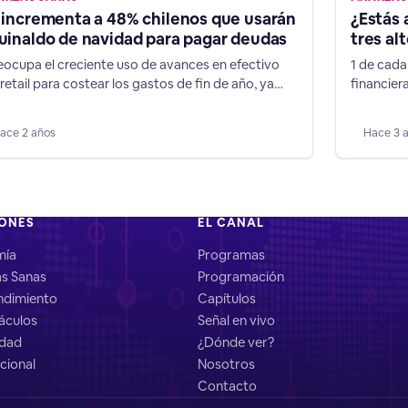
 incrementa a 48% chilenos que usarán
¿Estás 
uinaldo de navidad para pagar deudas
tres alt
eocupa el creciente uso de avances en efectivo
1 de cada
 retail para costear los gastos de fin de año, ya
financier
 es el instrumento financiero es más caro del
estudio 
cado”, afirma el director de Chiledeudas.cl. Tanto
ordenar t
ace 2 años
Hace 3 
idad y vacaciones suman relevantes gastos, y
estudio d
ante 2022, 80% de los chilenos afirmaron que
en el país
ieron endeudarse para solventarlos, usando
morosidad
IONES
EL CANAL
mía
Programas
as Sanas
Programación
dimiento
Capítulos
áculos
Señal en vivo
idad
¿Dónde ver?
cional
Nosotros
Contacto