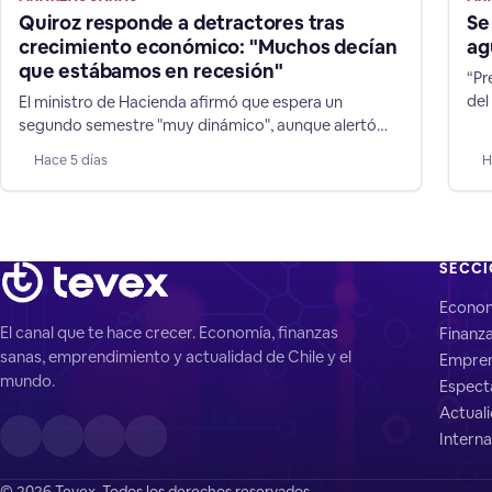
Quiroz responde a detractores tras
Se
crecimiento económico: "Muchos decían
ag
que estábamos en recesión"
“Pr
del
El ministro de Hacienda afirmó que espera un
que
segundo semestre "muy dinámico", aunque alertó
mer
que aún es temprano para adelantar un cambio en la
Hace 5 días
H
nav
dirección de las expectativas de 1,8% para la
dur
expansión de las finanzas chilenas.
deb
SECC
Econo
El canal que te hace crecer. Economía, finanzas
Finanz
sanas, emprendimiento y actualidad de Chile y el
Empren
mundo.
Espect
Actual
Interna
© 2026 Tevex. Todos los derechos reservados.