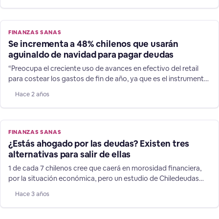
FINANZAS SANAS
Se incrementa a 48% chilenos que usarán
aguinaldo de navidad para pagar deudas
“Preocupa el creciente uso de avances en efectivo del retail
para costear los gastos de fin de año, ya que es el instrumento
financiero es más caro del mercado”, afirma el director de
Hace 2 años
Chiledeudas.cl. Tanto navidad y vacaciones suman relevantes
gastos, y durante 2022, 80% de los chilenos afirmaron que
debieron endeudarse para solventarlos, usando
FINANZAS SANAS
¿Estás ahogado por las deudas? Existen tres
alternativas para salir de ellas
1 de cada 7 chilenos cree que caerá en morosidad financiera,
por la situación económica, pero un estudio de Chiledeudas
muestra cómo volver a ordenar tu vida financiera con éxito.
Hace 3 años
Según un nuevo estudio de Chiledeudas, aplicado a 3.000
personas en el país, el 72% de los chilenos cree que caerá en