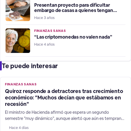
Presentan proyecto para dificultar
embargo de casas a quienes tengan
morosidad
Hace 3 años
FINANZAS SANAS
“Las criptomonedas no valen nada”
Hace 4 años
Te puede interesar
FINANZAS SANAS
Quiroz responde a detractores tras crecimiento
económico: "Muchos decían que estábamos en
recesión"
El ministro de Hacienda afirmó que espera un segundo
semestre "muy dinámico", aunque alertó que aún es temprano
para adelantar un cambio en la dirección de las expectativas
Hace 4 días
de 1,8% para la expansión de las finanzas chilenas.