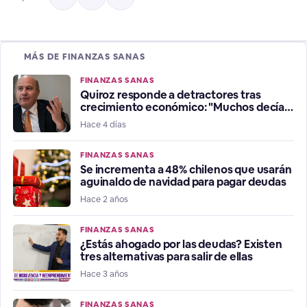
MÁS DE FINANZAS SANAS
FINANZAS SANAS
Quiroz responde a detractores tras
crecimiento económico: "Muchos decían
que estábamos en recesión"
Hace 4 días
FINANZAS SANAS
Se incrementa a 48% chilenos que usarán
aguinaldo de navidad para pagar deudas
Hace 2 años
FINANZAS SANAS
¿Estás ahogado por las deudas? Existen
tres alternativas para salir de ellas
Hace 3 años
FINANZAS SANAS