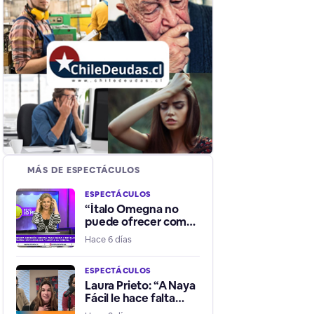
MÁS DE ESPECTÁCULOS
ESPECTÁCULOS
“Ítalo Omegna no
puede ofrecer como
un trozo de carne
Hace 6 días
sexualmente a su
hermana”
ESPECTÁCULOS
Laura Prieto: “A Naya
Fácil le hace falta
tener un equipo que