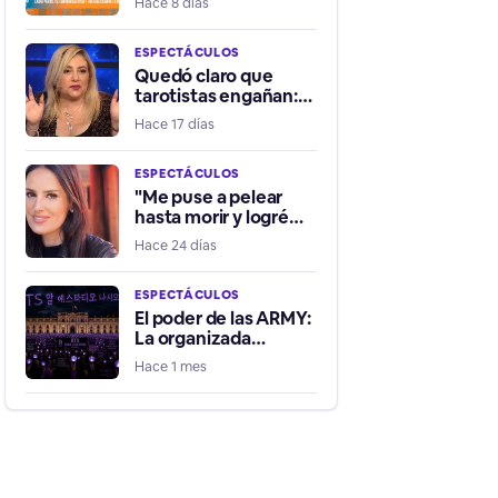
Hace 8 días
la ayude a ser
influencer positiva”
ESPECTÁCULOS
Quedó claro que
tarotistas engañan:
Latife Soto es tratada
Hace 17 días
de chanta por fallidos
presagios del Mundial
ESPECTÁCULOS
"Me puse a pelear
hasta morir y logré
quitar una pistola":
Hace 24 días
Adriana Barrientos
relata violento robo
de su vehículo
ESPECTÁCULOS
El poder de las ARMY:
La organizada
comunidad detrás de
Hace 1 mes
la presión por traer a
BTS a Chile