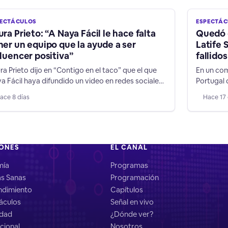
PECTÁCULOS
ESPECTÁ
ura Prieto: “A Naya Fácil le hace falta
Quedó c
ner un equipo que la ayude a ser
Latife 
fluencer positiva”
fallido
ra Prieto dijo en “Contigo en el taco” que el que
En un com
a Fácil haya difundido un video en redes sociales,
Portugal 
de conduce un vehículo a más de 200 kilómetros
quedó fue
ace 8 días
Hace 17 
 hora, es una irresponsabilidad sobre todo frente
mostrando
iños y jóvenes que la siguen.
"videntes
IONES
EL CANAL
mía
Programas
as Sanas
Programación
dimiento
Capítulos
áculos
Señal en vivo
idad
¿Dónde ver?
cional
Nosotros