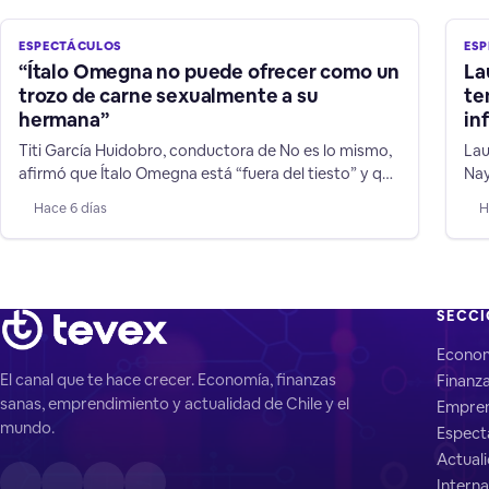
ESPECTÁCULOS
ES
“Ítalo Omegna no puede ofrecer como un
La
trozo de carne sexualmente a su
te
hermana”
in
Titi García Huidobro, conductora de No es lo mismo,
Lau
afirmó que Ítalo Omegna está “fuera del tiesto” y que
Nay
sus declaraciones contra su hermana y niños TEA no
don
Hace 6 días
H
son humor.
por
a n
SECC
Econo
El canal que te hace crecer. Economía, finanzas
Finanz
sanas, emprendimiento y actualidad de Chile y el
Empren
mundo.
Espect
Actual
Interna