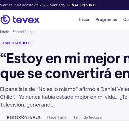
Viernes, 7 de agosto de 2026 · Santiago
SEÑAL EN VIVO
Inicio
Programas
Ca
Inicio
Espectáculos
ESPECTÁCULOS
“Estoy en mi mejor 
que se convertirá e
El panelista de “No es lo mismo” afirmó a Daniel Vale
Chile”. “Yo nunca había estado mejor en mi vida… ¿Te 
Televisión, generando
Redacción TEVEX
Hace 1 año
1 min de lectura