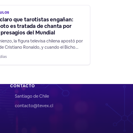
CULOS
laro que tarotistas engañan:
Soto es tratada de chanta por
s presagios del Mundial
ienzo, la figura televisa chilena apostó por
de Cristiano Ronaldo, y cuando el Bicho
ra, Soto cambió a su favorito: Argentina,
días
 las mentiras de su rubro de supuestos
".
CONTACTO
Santiago de Chile
contacto@tevex.cl