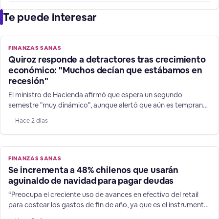
Te puede interesar
FINANZAS SANAS
Quiroz responde a detractores tras crecimiento
económico: "Muchos decían que estábamos en
recesión"
El ministro de Hacienda afirmó que espera un segundo
semestre "muy dinámico", aunque alertó que aún es temprano
para adelantar un cambio en la dirección de las expectativas
Hace 2 días
de 1,8% para la expansión de las finanzas chilenas.
FINANZAS SANAS
Se incrementa a 48% chilenos que usarán
aguinaldo de navidad para pagar deudas
“Preocupa el creciente uso de avances en efectivo del retail
para costear los gastos de fin de año, ya que es el instrumento
financiero es más caro del mercado”, afirma el director de