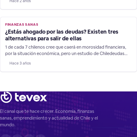
Hace 2 años
Chiledeudas.cl. Tanto navidad y vacaciones suman relevantes
gastos, y durante 2022, 80% de los chilenos afirmaron que
debieron endeudarse para solventarlos, usando
FINANZAS SANAS
¿Estás ahogado por las deudas? Existen tres
alternativas para salir de ellas
1 de cada 7 chilenos cree que caerá en morosidad financiera,
por la situación económica, pero un estudio de Chiledeudas
muestra cómo volver a ordenar tu vida financiera con éxito.
Hace 3 años
Según un nuevo estudio de Chiledeudas, aplicado a 3.000
personas en el país, el 72% de los chilenos cree que caerá en
morosidad crediticia por
El canal que te hace crecer. Economía, finanzas
sanas, emprendimiento y actualidad de Chile y el
mundo.