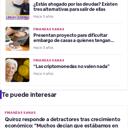
¿Estás ahogado por las deudas? Existen
tres alternativas para salir de ellas
Hace 3 años
FINANZAS SANAS
Presentan proyecto para dificultar
embargo de casas a quienes tengan
morosidad
Hace 3 años
FINANZAS SANAS
“Las criptomonedas no valen nada”
Hace 4 años
Te puede interesar
FINANZAS SANAS
Quiroz responde a detractores tras crecimiento
económico: "Muchos decían que estábamos en