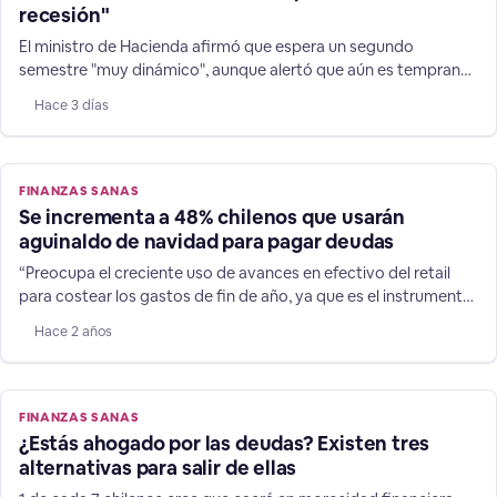
recesión"
El ministro de Hacienda afirmó que espera un segundo
semestre "muy dinámico", aunque alertó que aún es temprano
para adelantar un cambio en la dirección de las expectativas
Hace 3 días
de 1,8% para la expansión de las finanzas chilenas.
FINANZAS SANAS
Se incrementa a 48% chilenos que usarán
aguinaldo de navidad para pagar deudas
“Preocupa el creciente uso de avances en efectivo del retail
para costear los gastos de fin de año, ya que es el instrumento
financiero es más caro del mercado”, afirma el director de
Hace 2 años
Chiledeudas.cl. Tanto navidad y vacaciones suman relevantes
gastos, y durante 2022, 80% de los chilenos afirmaron que
debieron endeudarse para solventarlos, usando
FINANZAS SANAS
¿Estás ahogado por las deudas? Existen tres
alternativas para salir de ellas