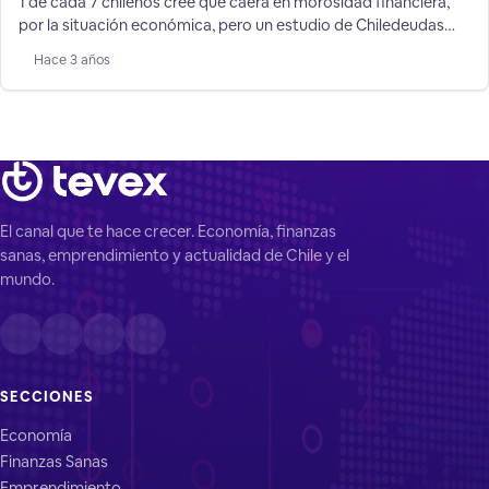
1 de cada 7 chilenos cree que caerá en morosidad financiera,
por la situación económica, pero un estudio de Chiledeudas
muestra cómo volver a ordenar tu vida financiera con éxito.
Hace 3 años
Según un nuevo estudio de Chiledeudas, aplicado a 3.000
personas en el país, el 72% de los chilenos cree que caerá en
morosidad crediticia por
El canal que te hace crecer. Economía, finanzas
sanas, emprendimiento y actualidad de Chile y el
mundo.
SECCIONES
Economía
Finanzas Sanas
Emprendimiento