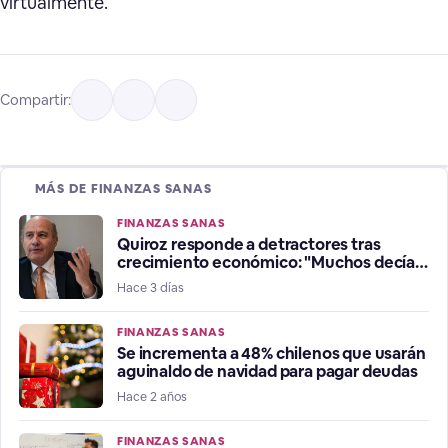
virtualmente.
Compartir:
MÁS DE FINANZAS SANAS
FINANZAS SANAS
Quiroz responde a detractores tras
crecimiento económico: "Muchos decían
que estábamos en recesión"
Hace 3 días
FINANZAS SANAS
Se incrementa a 48% chilenos que usarán
aguinaldo de navidad para pagar deudas
Hace 2 años
FINANZAS SANAS