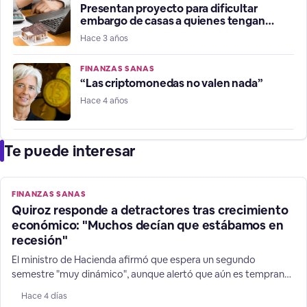
Presentan proyecto para dificultar
embargo de casas a quienes tengan
morosidad
Hace 3 años
FINANZAS SANAS
“Las criptomonedas no valen nada”
Hace 4 años
Te puede interesar
FINANZAS SANAS
Quiroz responde a detractores tras crecimiento
económico: "Muchos decían que estábamos en
recesión"
El ministro de Hacienda afirmó que espera un segundo
semestre "muy dinámico", aunque alertó que aún es temprano
para adelantar un cambio en la dirección de las expectativas
Hace 4 días
de 1,8% para la expansión de las finanzas chilenas.