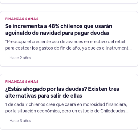
FINANZAS SANAS
Se incrementa a 48% chilenos que usarán
aguinaldo de navidad para pagar deudas
“Preocupa el creciente uso de avances en efectivo del retail
para costear los gastos de fin de año, ya que es el instrumento
financiero es más caro del mercado”, afirma el director de
Hace 2 años
Chiledeudas.cl. Tanto navidad y vacaciones suman relevantes
gastos, y durante 2022, 80% de los chilenos afirmaron que
debieron endeudarse para solventarlos, usando
FINANZAS SANAS
¿Estás ahogado por las deudas? Existen tres
alternativas para salir de ellas
1 de cada 7 chilenos cree que caerá en morosidad financiera,
por la situación económica, pero un estudio de Chiledeudas
muestra cómo volver a ordenar tu vida financiera con éxito.
Hace 3 años
Según un nuevo estudio de Chiledeudas, aplicado a 3.000
personas en el país, el 72% de los chilenos cree que caerá en
morosidad crediticia por