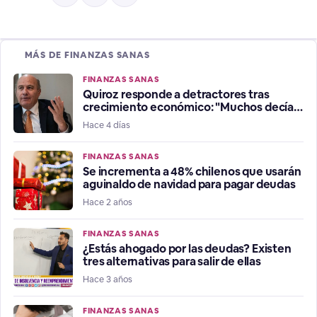
MÁS DE FINANZAS SANAS
FINANZAS SANAS
Quiroz responde a detractores tras
crecimiento económico: "Muchos decían
que estábamos en recesión"
Hace 4 días
FINANZAS SANAS
Se incrementa a 48% chilenos que usarán
aguinaldo de navidad para pagar deudas
Hace 2 años
FINANZAS SANAS
¿Estás ahogado por las deudas? Existen
tres alternativas para salir de ellas
Hace 3 años
FINANZAS SANAS