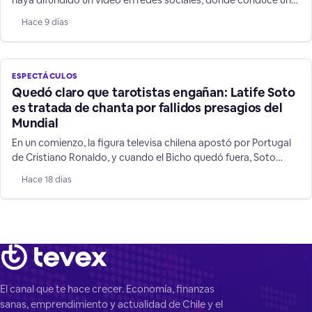
vehículo a más de 200 kilómetros por hora, es una
Hace 9 días
irresponsabilidad sobre todo frente a niños y jóvenes que la
siguen.
ESPECTÁCULOS
Quedó claro que tarotistas engañan: Latife Soto
es tratada de chanta por fallidos presagios del
Mundial
En un comienzo, la figura televisa chilena apostó por Portugal
de Cristiano Ronaldo, y cuando el Bicho quedó fuera, Soto
cambió a su favorito: Argentina, mostrando las mentiras de su
Hace 18 días
rubro de supuestos "videntes".
El canal que te hace crecer. Economía, finanzas
sanas, emprendimiento y actualidad de Chile y el