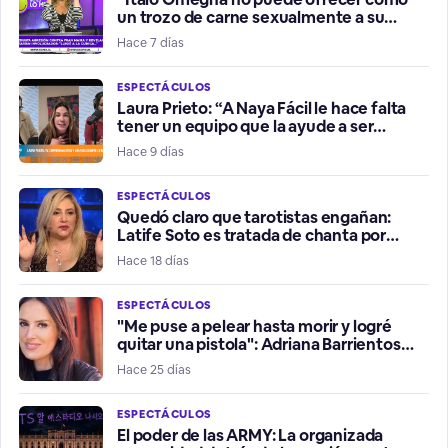
un trozo de carne sexualmente a su
hermana”
Hace 7 días
ESPECTÁCULOS
Laura Prieto: “A Naya Fácil le hace falta
tener un equipo que la ayude a ser
influencer positiva”
Hace 9 días
ESPECTÁCULOS
Quedó claro que tarotistas engañan:
Latife Soto es tratada de chanta por
fallidos presagios del Mundial
Hace 18 días
ESPECTÁCULOS
"Me puse a pelear hasta morir y logré
quitar una pistola": Adriana Barrientos
relata violento robo de su vehículo
Hace 25 días
ESPECTÁCULOS
El poder de las ARMY: La organizada