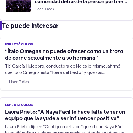
comunidad detrás de la presión por traer
a BTS a Chile
Hace 1 mes
Te puede interesar
ESPECTÁCULOS
“Ítalo Omegna no puede ofrecer como un trozo
de carne sexualmente a su hermana”
Titi García Huidobro, conductora de No es lo mismo, afirmó
que Ítalo Omegna está “fuera del tiesto” y que sus
declaraciones contra su hermana y niños TEA no son humor.
Hace 7 días
ESPECTÁCULOS
Laura Prieto: “A Naya Fácil le hace falta tener un
equipo que la ayude a ser influencer positiva”
Laura Prieto dijo en “Contigo en el taco” que el que Naya Fácil
haya difundido un video en redes sociales, donde conduce un