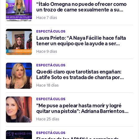
“Ítalo Omegna no puede ofrecer como
un trozo de carne sexualmente a su
hermana”
Hace 7 días
ESPECTÁCULOS
Laura Prieto: “A Naya Fácil le hace falta
tener un equipo que la ayude a ser
influencer positiva”
Hace 9 días
ESPECTÁCULOS
Quedó claro que tarotistas engañan:
Latife Soto es tratada de chanta por
fallidos presagios del Mundial
Hace 18 días
ESPECTÁCULOS
"Me puse a pelear hasta morir y logré
quitar una pistola": Adriana Barrientos
relata violento robo de su vehículo
Hace 25 días
ESPECTÁCULOS