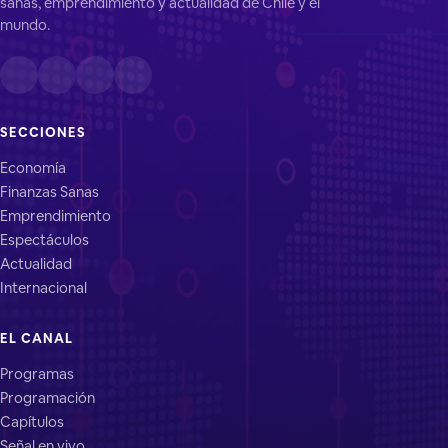
sanas, emprendimiento y actualidad de Chile y el
mundo.
SECCIONES
Economía
Finanzas Sanas
Emprendimiento
Espectáculos
Actualidad
Internacional
EL CANAL
Programas
Programación
Capítulos
Señal en vivo