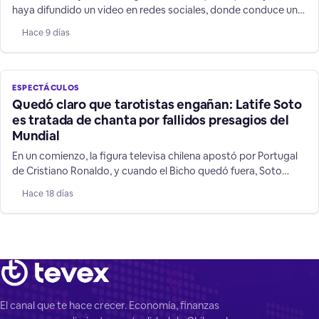
haya difundido un video en redes sociales, donde conduce un
vehículo a más de 200 kilómetros por hora, es una
Hace 9 días
irresponsabilidad sobre todo frente a niños y jóvenes que la
siguen.
ESPECTÁCULOS
Quedó claro que tarotistas engañan: Latife Soto
es tratada de chanta por fallidos presagios del
Mundial
En un comienzo, la figura televisa chilena apostó por Portugal
de Cristiano Ronaldo, y cuando el Bicho quedó fuera, Soto
cambió a su favorito: Argentina, mostrando las mentiras de su
Hace 18 días
rubro de supuestos "videntes".
El canal que te hace crecer. Economía, finanzas