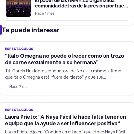
El poder de las ARMY: La organizada
comunidad detrás de la presión por traer
a BTS a Chile
Hace 1 mes
Te puede interesar
ESPECTÁCULOS
“Ítalo Omegna no puede ofrecer como un trozo
de carne sexualmente a su hermana”
Titi García Huidobro, conductora de No es lo mismo, afirmó
que Ítalo Omegna está “fuera del tiesto” y que sus
declaraciones contra su hermana y niños TEA no son humor.
Hace 7 días
ESPECTÁCULOS
Laura Prieto: “A Naya Fácil le hace falta tener un
equipo que la ayude a ser influencer positiva”
Laura Prieto dijo en “Contigo en el taco” que el que Naya Fácil