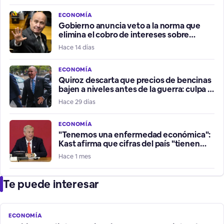
ECONOMÍA
Gobierno anuncia veto a la norma que
elimina el cobro de intereses sobre
intereses
Hace 14 días
ECONOMÍA
Quiroz descarta que precios de bencinas
bajen a niveles antes de la guerra: culpa a
refinerías
Hace 29 días
ECONOMÍA
"Tenemos una enfermedad económica":
Kast afirma que cifras del país "tienen
más de una luz de alerta"
Hace 1 mes
Te puede interesar
ECONOMÍA