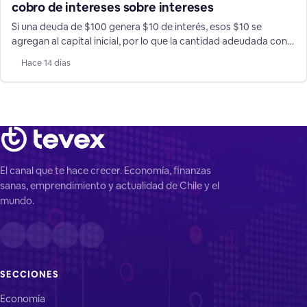
cobro de intereses sobre intereses
Si una deuda de $100 genera $10 de interés, esos $10 se
agregan al capital inicial, por lo que la cantidad adeudada con
un banco o financiera pasa a ser $110 y, sobre ello, se generan
Hace 14 días
nuevos intereses que siguen sumándose a la deuda hasta que
se pague. Esto quiere mantenerlo el Gobierno según el ministro
de Hacienda Jorge Quiroz.
El canal que te hace crecer. Economía, finanzas
sanas, emprendimiento y actualidad de Chile y el
mundo.
SECCIONES
Economía