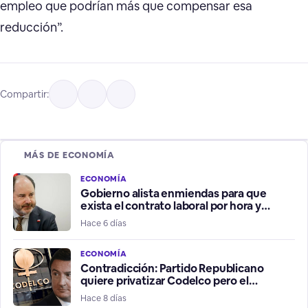
empleo que podrían más que compensar esa
reducción”.
Compartir:
MÁS DE ECONOMÍA
ECONOMÍA
Gobierno alista enmiendas para que
exista el contrato laboral por hora y
afirma que no es part time
Hace 6 días
ECONOMÍA
Contradicción: Partido Republicano
quiere privatizar Codelco pero el
Gobierno lo descarta
Hace 8 días