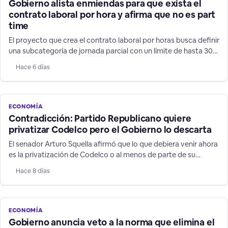
Gobierno alista enmiendas para que exista el
contrato laboral por hora y afirma que no es part
time
El proyecto que crea el contrato laboral por horas busca definir
una subcategoría de jornada parcial con un límite de hasta 30
horas semanales o 120 mensuales. Por ahora, se ha
Hace 6 días
cuestionado si el actual contrato de trabajo part time suple
esta propuesta y si la norma precariza o no el empleo.
ECONOMÍA
Contradicción: Partido Republicano quiere
privatizar Codelco pero el Gobierno lo descarta
El senador Arturo Squella afirmó que lo que debiera venir ahora
es la privatización de Codelco o al menos de parte de su
propiedad para que le entregue oxígeno privado a esa
Hace 8 días
complicada empresa. El bimimistro de Economía y de Minería
Daniel Mas cerró la puerta a esa posibilidad.
ECONOMÍA
Gobierno anuncia veto a la norma que elimina el