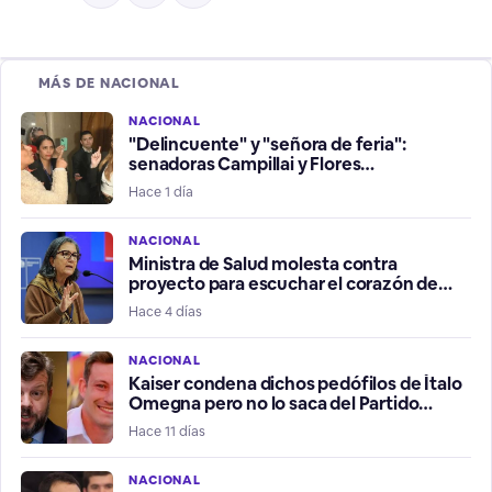
MÁS DE NACIONAL
NACIONAL
"Delincuente" y "señora de feria":
senadoras Campillai y Flores
protagonizan un vergonzoso
Hace 1 día
enfrentamiento
NACIONAL
Ministra de Salud molesta contra
proyecto para escuchar el corazón de
embrión o feto antes de abortar
Hace 4 días
NACIONAL
Kaiser condena dichos pedófilos de Ítalo
Omegna pero no lo saca del Partido
Libertario
Hace 11 días
NACIONAL