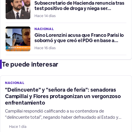
Subsecretario de Hacienda renuncia tras
test positivo de droga y niega ser
consumidor
Hace 14 días
NACIONAL
Gino Lorenzini acusa que Franco Parisi lo
sobornó y que creó el PDG en base a
estafas
Hace 16 días
Te puede interesar
NACIONAL
"Delincuente" y "señora de feria": senadoras
Campillai y Flores protagonizan un vergonzoso
enfrentamiento
Campillai respondió calificando a su contendora de
“delincuente total”, negando haber defraudado al Estado y
defendiendo su trabajo como senadora. La discusión subió aún
Hace 1 día
más de tono cuando Flores le gritó: “Eres una cuma total, una