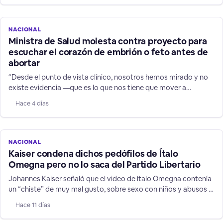
cuma total”. Una situación que no estuvo a la altura del cargo
que ambas ejercen.
NACIONAL
Ministra de Salud molesta contra proyecto para
escuchar el corazón de embrión o feto antes de
abortar
“Desde el punto de vista clínico, nosotros hemos mirado y no
existe evidencia —que es lo que nos tiene que mover a
nosotros— que la mujer vaya a cambiar de decisión”, señaló la
Hace 4 días
autoridad.
NACIONAL
Kaiser condena dichos pedófilos de Ítalo
Omegna pero no lo saca del Partido Libertario
Johannes Kaiser señaló que el video de ítalo Omegna contenía
un “chiste” de muy mal gusto, sobre sexo con niños y abusos a
pequeños TEA, pero afirmó que cualquier decisión depende del
Hace 11 días
Tribunal Supremo.