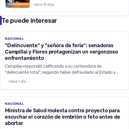
estafas
Hace 15 días
Te puede interesar
NACIONAL
"Delincuente" y "señora de feria": senadoras
Campillai y Flores protagonizan un vergonzoso
enfrentamiento
Campillai respondió calificando a su contendora de
“delincuente total”, negando haber defraudado al Estado y
defendiendo su trabajo como senadora. La discusión subió aún
Hace 1 día
más de tono cuando Flores le gritó: “Eres una cuma total, una
cuma total”. Una situación que no estuvo a la altura del cargo
que ambas ejercen.
NACIONAL
Ministra de Salud molesta contra proyecto para
escuchar el corazón de embrión o feto antes de
abortar