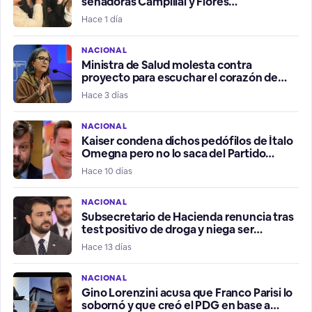
senadoras Campillai y Flores
protagonizan un vergonzoso
Hace 1 día
enfrentamiento
NACIONAL
Ministra de Salud molesta contra
proyecto para escuchar el corazón de
embrión o feto antes de abortar
Hace 3 días
NACIONAL
Kaiser condena dichos pedófilos de Ítalo
Omegna pero no lo saca del Partido
Libertario
Hace 10 días
NACIONAL
Subsecretario de Hacienda renuncia tras
test positivo de droga y niega ser
consumidor
Hace 13 días
NACIONAL
Gino Lorenzini acusa que Franco Parisi lo
sobornó y que creó el PDG en base a