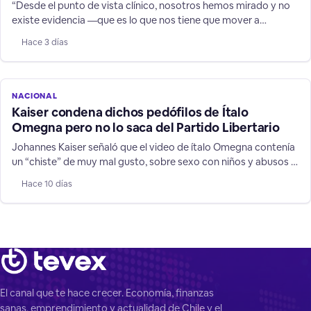
“Desde el punto de vista clínico, nosotros hemos mirado y no
existe evidencia —que es lo que nos tiene que mover a
nosotros— que la mujer vaya a cambiar de decisión”, señaló la
Hace 3 días
autoridad.
NACIONAL
Kaiser condena dichos pedófilos de Ítalo
Omegna pero no lo saca del Partido Libertario
Johannes Kaiser señaló que el video de ítalo Omegna contenía
un “chiste” de muy mal gusto, sobre sexo con niños y abusos a
pequeños TEA, pero afirmó que cualquier decisión depende del
Hace 10 días
Tribunal Supremo.
El canal que te hace crecer. Economía, finanzas
sanas, emprendimiento y actualidad de Chile y el