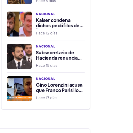
Hace 5 días
escuchar el corazón
de embrión o feto
antes de abortar
NACIONAL
Kaiser condena
dichos pedófilos de
Ítalo Omegna pero no
Hace 12 días
lo saca del Partido
Libertario
NACIONAL
Subsecretario de
Hacienda renuncia
tras test positivo de
Hace 15 días
droga y niega ser
consumidor
NACIONAL
Gino Lorenzini acusa
que Franco Parisi lo
sobornó y que creó el
Hace 17 días
PDG en base a
estafas