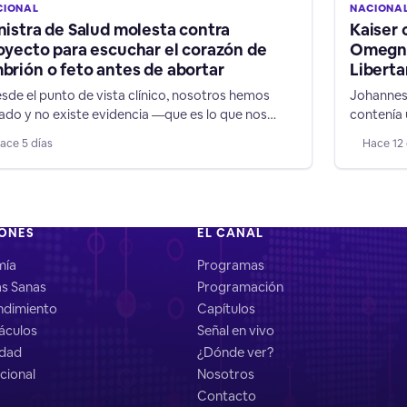
CIONAL
NACIONA
nistra de Salud molesta contra
Kaiser 
oyecto para escuchar el corazón de
Omegna 
brión o feto antes de abortar
Liberta
sde el punto de vista clínico, nosotros hemos
Johannes 
ado y no existe evidencia —que es lo que nos
contenía 
ne que mover a nosotros— que la mujer vaya a
con niños
ace 5 días
Hace 12 
biar de decisión”, señaló la autoridad.
cualquier
IONES
EL CANAL
mía
Programas
as Sanas
Programación
dimiento
Capítulos
áculos
Señal en vivo
idad
¿Dónde ver?
cional
Nosotros
Contacto