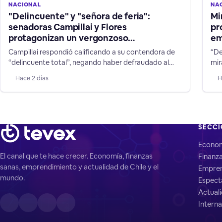
NACIONAL
NA
"Delincuente" y "señora de feria":
Mi
senadoras Campillai y Flores
pr
protagonizan un vergonzoso
em
enfrentamiento
Campillai respondió calificando a su contendora de
“De
“delincuente total”, negando haber defraudado al
mir
Estado y defendiendo su trabajo como senadora. La
tie
Hace 2 días
H
discusión subió aún más de tono cuando Flores le
cam
gritó: “Eres una cuma total, una cuma total”. Una
situación que no estuvo a la altura del cargo que
ambas ejercen.
SECC
Econo
El canal que te hace crecer. Economía, finanzas
Finanz
sanas, emprendimiento y actualidad de Chile y el
Empren
mundo.
Espect
Actual
Interna