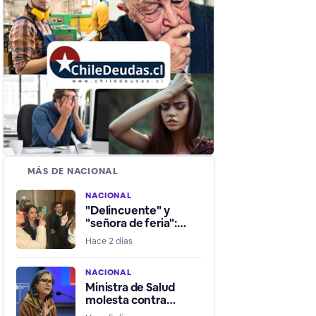
MÁS DE NACIONAL
NACIONAL
"Delincuente" y
"señora de feria":
senadoras Campillai y
Hace 2 días
Flores protagonizan
un vergonzoso
enfrentamiento
NACIONAL
Ministra de Salud
molesta contra
proyecto para