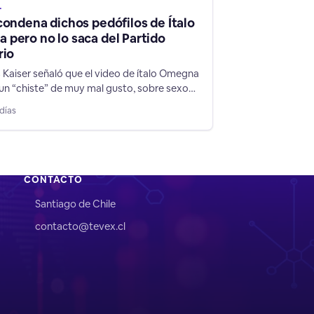
L
condena dichos pedófilos de Ítalo
pero no lo saca del Partido
rio
Kaiser señaló que el video de ítalo Omegna
un “chiste” de muy mal gusto, sobre sexo
 y abusos a pequeños TEA, pero afirmó que
días
 decisión depende del Tribunal Supremo.
CONTACTO
Santiago de Chile
contacto@tevex.cl