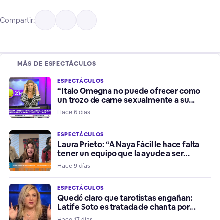
Compartir:
MÁS DE ESPECTÁCULOS
ESPECTÁCULOS
“Ítalo Omegna no puede ofrecer como
un trozo de carne sexualmente a su
hermana”
Hace 6 días
ESPECTÁCULOS
Laura Prieto: “A Naya Fácil le hace falta
tener un equipo que la ayude a ser
influencer positiva”
Hace 9 días
ESPECTÁCULOS
Quedó claro que tarotistas engañan:
Latife Soto es tratada de chanta por
fallidos presagios del Mundial
Hace 17 días