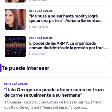
ESPECTÁCULOS
"Me puse a pelear hasta morir y logré
quitar una pistola": Adriana Barrientos
relata violento robo de su vehículo
Hace 24 días
ESPECTÁCULOS
El poder de las ARMY: La organizada
comunidad detrás de la presión por traer
a BTS a Chile
Hace 1 mes
Te puede interesar
ESPECTÁCULOS
“Ítalo Omegna no puede ofrecer como un trozo
de carne sexualmente a su hermana”
Titi García Huidobro, conductora de No es lo mismo, afirmó
que Ítalo Omegna está “fuera del tiesto” y que sus