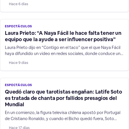
declaraciones contra su hermana y niños TEA no son humor.
Hace 6 días
ESPECTÁCULOS
Laura Prieto: “A Naya Fácil le hace falta tener un
equipo que la ayude a ser influencer positiva”
Laura Prieto dijo en “Contigo en el taco” que el que Naya Fácil
haya difundido un video en redes sociales, donde conduce un
vehículo a más de 200 kilómetros por hora, es una
Hace 9 días
irresponsabilidad sobre todo frente a niños y jóvenes que la
siguen.
ESPECTÁCULOS
Quedó claro que tarotistas engañan: Latife Soto
es tratada de chanta por fallidos presagios del
Mundial
En un comienzo, la figura televisa chilena apostó por Portugal
de Cristiano Ronaldo, y cuando el Bicho quedó fuera, Soto
cambió a su favorito: Argentina, mostrando las mentiras de su
Hace 17 días