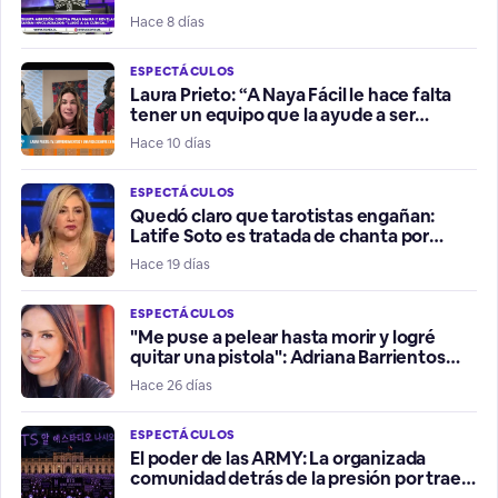
hermana”
Hace 8 días
ESPECTÁCULOS
Laura Prieto: “A Naya Fácil le hace falta
tener un equipo que la ayude a ser
influencer positiva”
Hace 10 días
ESPECTÁCULOS
Quedó claro que tarotistas engañan:
Latife Soto es tratada de chanta por
fallidos presagios del Mundial
Hace 19 días
ESPECTÁCULOS
"Me puse a pelear hasta morir y logré
quitar una pistola": Adriana Barrientos
relata violento robo de su vehículo
Hace 26 días
ESPECTÁCULOS
El poder de las ARMY: La organizada
comunidad detrás de la presión por traer