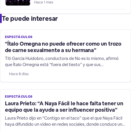
a BTS a Chile
Hace 1 mes
Te puede interesar
ESPECTÁCULOS
“Ítalo Omegna no puede ofrecer como un trozo
de carne sexualmente a su hermana”
Titi García Huidobro, conductora de No es lo mismo, afirmó
que Ítalo Omegna está “fuera del tiesto” y que sus
declaraciones contra su hermana y niños TEA no son humor.
Hace 8 días
ESPECTÁCULOS
Laura Prieto: “A Naya Fácil le hace falta tener un
equipo que la ayude a ser influencer positiva”
Laura Prieto dijo en “Contigo en el taco” que el que Naya Fácil
haya difundido un video en redes sociales, donde conduce un
vehículo a más de 200 kilómetros por hora, es una