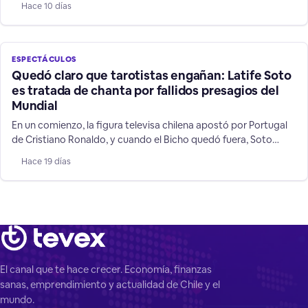
Hace 10 días
irresponsabilidad sobre todo frente a niños y jóvenes que la
siguen.
ESPECTÁCULOS
Quedó claro que tarotistas engañan: Latife Soto
es tratada de chanta por fallidos presagios del
Mundial
En un comienzo, la figura televisa chilena apostó por Portugal
de Cristiano Ronaldo, y cuando el Bicho quedó fuera, Soto
cambió a su favorito: Argentina, mostrando las mentiras de su
Hace 19 días
rubro de supuestos "videntes".
El canal que te hace crecer. Economía, finanzas
sanas, emprendimiento y actualidad de Chile y el
mundo.