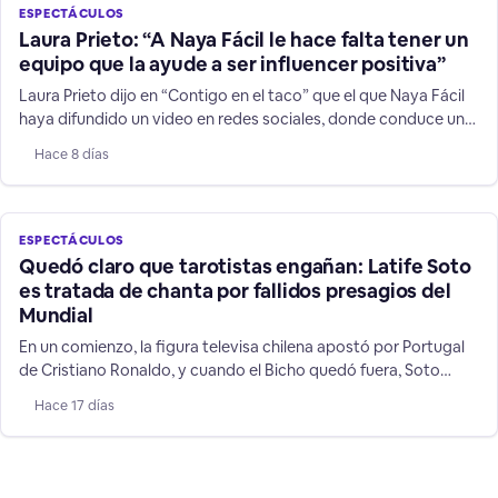
ESPECTÁCULOS
Laura Prieto: “A Naya Fácil le hace falta tener un
equipo que la ayude a ser influencer positiva”
Laura Prieto dijo en “Contigo en el taco” que el que Naya Fácil
haya difundido un video en redes sociales, donde conduce un
vehículo a más de 200 kilómetros por hora, es una
Hace 8 días
irresponsabilidad sobre todo frente a niños y jóvenes que la
siguen.
ESPECTÁCULOS
Quedó claro que tarotistas engañan: Latife Soto
es tratada de chanta por fallidos presagios del
Mundial
En un comienzo, la figura televisa chilena apostó por Portugal
de Cristiano Ronaldo, y cuando el Bicho quedó fuera, Soto
cambió a su favorito: Argentina, mostrando las mentiras de su
Hace 17 días
rubro de supuestos "videntes".