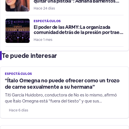
quitar una pistola": Adriana Barrientos
relata violento robo de su vehículo
Hace 24 días
ESPECTÁCULOS
El poder de las ARMY: La organizada
comunidad detrás de la presión por traer
a BTS a Chile
Hace 1 mes
Te puede interesar
ESPECTÁCULOS
“Ítalo Omegna no puede ofrecer como un trozo
de carne sexualmente a su hermana”
Titi García Huidobro, conductora de No es lo mismo, afirmó
que Ítalo Omegna está “fuera del tiesto” y que sus
declaraciones contra su hermana y niños TEA no son humor.
Hace 6 días