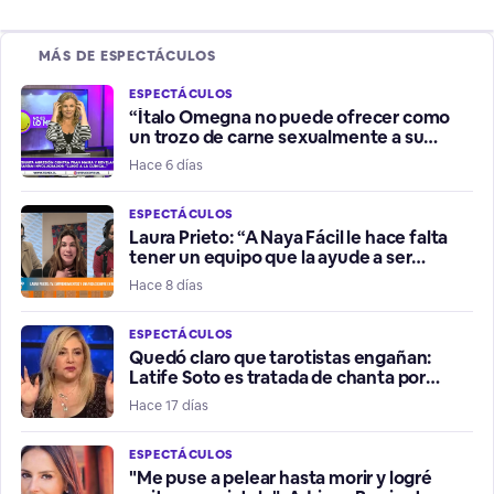
MÁS DE ESPECTÁCULOS
ESPECTÁCULOS
“Ítalo Omegna no puede ofrecer como
un trozo de carne sexualmente a su
hermana”
Hace 6 días
ESPECTÁCULOS
Laura Prieto: “A Naya Fácil le hace falta
tener un equipo que la ayude a ser
influencer positiva”
Hace 8 días
ESPECTÁCULOS
Quedó claro que tarotistas engañan:
Latife Soto es tratada de chanta por
fallidos presagios del Mundial
Hace 17 días
ESPECTÁCULOS
"Me puse a pelear hasta morir y logré