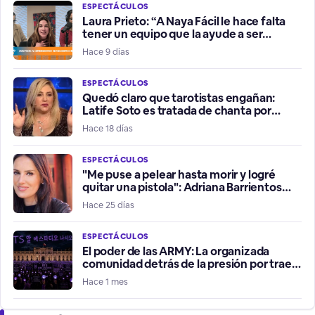
ESPECTÁCULOS
Laura Prieto: “A Naya Fácil le hace falta
tener un equipo que la ayude a ser
influencer positiva”
Hace 9 días
ESPECTÁCULOS
Quedó claro que tarotistas engañan:
Latife Soto es tratada de chanta por
fallidos presagios del Mundial
Hace 18 días
ESPECTÁCULOS
"Me puse a pelear hasta morir y logré
quitar una pistola": Adriana Barrientos
relata violento robo de su vehículo
Hace 25 días
ESPECTÁCULOS
El poder de las ARMY: La organizada
comunidad detrás de la presión por traer
a BTS a Chile
Hace 1 mes