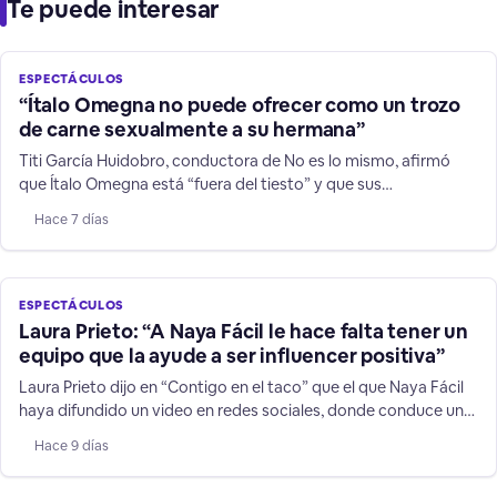
Te puede interesar
ESPECTÁCULOS
“Ítalo Omegna no puede ofrecer como un trozo
de carne sexualmente a su hermana”
Titi García Huidobro, conductora de No es lo mismo, afirmó
que Ítalo Omegna está “fuera del tiesto” y que sus
declaraciones contra su hermana y niños TEA no son humor.
Hace 7 días
ESPECTÁCULOS
Laura Prieto: “A Naya Fácil le hace falta tener un
equipo que la ayude a ser influencer positiva”
Laura Prieto dijo en “Contigo en el taco” que el que Naya Fácil
haya difundido un video en redes sociales, donde conduce un
vehículo a más de 200 kilómetros por hora, es una
Hace 9 días
irresponsabilidad sobre todo frente a niños y jóvenes que la
siguen.