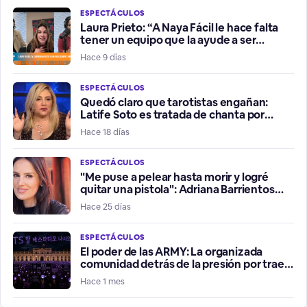
ESPECTÁCULOS
Laura Prieto: “A Naya Fácil le hace falta
tener un equipo que la ayude a ser
influencer positiva”
Hace 9 días
ESPECTÁCULOS
Quedó claro que tarotistas engañan:
Latife Soto es tratada de chanta por
fallidos presagios del Mundial
Hace 18 días
ESPECTÁCULOS
"Me puse a pelear hasta morir y logré
quitar una pistola": Adriana Barrientos
relata violento robo de su vehículo
Hace 25 días
ESPECTÁCULOS
El poder de las ARMY: La organizada
comunidad detrás de la presión por traer
a BTS a Chile
Hace 1 mes