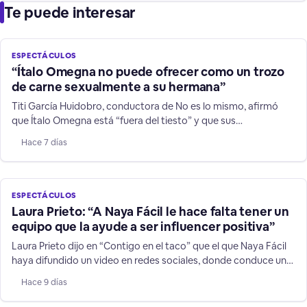
Te puede interesar
ESPECTÁCULOS
“Ítalo Omegna no puede ofrecer como un trozo
de carne sexualmente a su hermana”
Titi García Huidobro, conductora de No es lo mismo, afirmó
que Ítalo Omegna está “fuera del tiesto” y que sus
declaraciones contra su hermana y niños TEA no son humor.
Hace 7 días
ESPECTÁCULOS
Laura Prieto: “A Naya Fácil le hace falta tener un
equipo que la ayude a ser influencer positiva”
Laura Prieto dijo en “Contigo en el taco” que el que Naya Fácil
haya difundido un video en redes sociales, donde conduce un
vehículo a más de 200 kilómetros por hora, es una
Hace 9 días
irresponsabilidad sobre todo frente a niños y jóvenes que la
siguen.