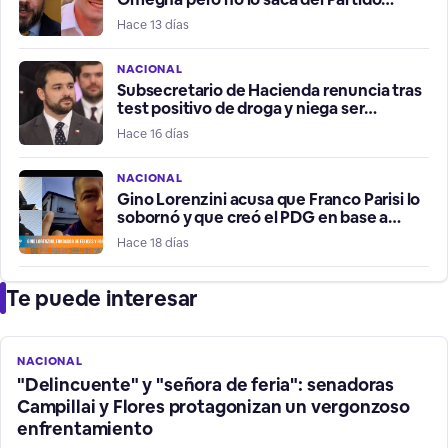
Libertario
Hace 13 días
NACIONAL
Subsecretario de Hacienda renuncia tras
test positivo de droga y niega ser
consumidor
Hace 16 días
NACIONAL
Gino Lorenzini acusa que Franco Parisi lo
sobornó y que creó el PDG en base a
estafas
Hace 18 días
Te puede interesar
NACIONAL
"Delincuente" y "señora de feria": senadoras
Campillai y Flores protagonizan un vergonzoso
enfrentamiento