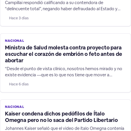
Campillai respondió calificando a su contendora de
“delincuente total”, negando haber defraudado al Estado y
defendiendo su trabajo como senadora. La discusión subió aún
Hace 3 días
más de tono cuando Flores le gritó: “Eres una cuma total, una
cuma total”. Una situación que no estuvo a la altura del cargo
que ambas ejercen.
NACIONAL
Ministra de Salud molesta contra proyecto para
escuchar el corazón de embrión o feto antes de
abortar
“Desde el punto de vista clínico, nosotros hemos mirado y no
existe evidencia —que es lo que nos tiene que mover a
nosotros— que la mujer vaya a cambiar de decisión”, señaló la
Hace 6 días
autoridad.
NACIONAL
Kaiser condena dichos pedófilos de Ítalo
Omegna pero no lo saca del Partido Libertario
Johannes Kaiser señaló que el video de ítalo Omegna contenía