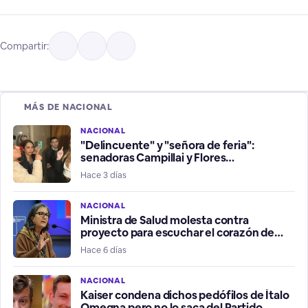
Compartir:
MÁS DE NACIONAL
NACIONAL
"Delincuente" y "señora de feria":
senadoras Campillai y Flores
protagonizan un vergonzoso
Hace 3 días
enfrentamiento
NACIONAL
Ministra de Salud molesta contra
proyecto para escuchar el corazón de
embrión o feto antes de abortar
Hace 6 días
NACIONAL
Kaiser condena dichos pedófilos de Ítalo
Omegna pero no lo saca del Partido