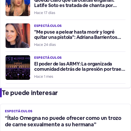
Quedó claro que tarotistas engañan:
Latife Soto es tratada de chanta por
fallidos presagios del Mundial
Hace 17 días
ESPECTÁCULOS
"Me puse a pelear hasta morir y logré
quitar una pistola": Adriana Barrientos
relata violento robo de su vehículo
Hace 24 días
ESPECTÁCULOS
El poder de las ARMY: La organizada
comunidad detrás de la presión por traer
a BTS a Chile
Hace 1 mes
Te puede interesar
ESPECTÁCULOS
“Ítalo Omegna no puede ofrecer como un trozo
de carne sexualmente a su hermana”