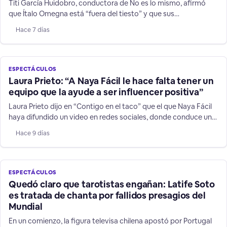
Titi García Huidobro, conductora de No es lo mismo, afirmó
que Ítalo Omegna está “fuera del tiesto” y que sus
declaraciones contra su hermana y niños TEA no son humor.
Hace 7 días
ESPECTÁCULOS
Laura Prieto: “A Naya Fácil le hace falta tener un
equipo que la ayude a ser influencer positiva”
Laura Prieto dijo en “Contigo en el taco” que el que Naya Fácil
haya difundido un video en redes sociales, donde conduce un
vehículo a más de 200 kilómetros por hora, es una
Hace 9 días
irresponsabilidad sobre todo frente a niños y jóvenes que la
siguen.
ESPECTÁCULOS
Quedó claro que tarotistas engañan: Latife Soto
es tratada de chanta por fallidos presagios del
Mundial
En un comienzo, la figura televisa chilena apostó por Portugal