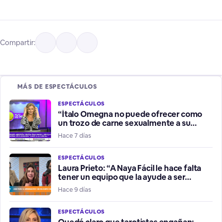
Compartir:
MÁS DE ESPECTÁCULOS
ESPECTÁCULOS
“Ítalo Omegna no puede ofrecer como
un trozo de carne sexualmente a su
hermana”
Hace 7 días
ESPECTÁCULOS
Laura Prieto: “A Naya Fácil le hace falta
tener un equipo que la ayude a ser
influencer positiva”
Hace 9 días
ESPECTÁCULOS