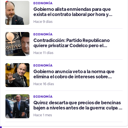
ECONOMÍA
Gobierno alista enmiendas para que
exista el contrato laboral por hora y
afirma que no es part time
Hace 9 días
ECONOMÍA
Contradicción: Partido Republicano
quiere privatizar Codelco pero el
Gobierno lo descarta
Hace 11 días
ECONOMÍA
Gobierno anuncia veto a la norma que
elimina el cobro de intereses sobre
intereses
Hace 16 días
ECONOMÍA
Quiroz descarta que precios de bencinas
bajen a niveles antes de la guerra: culpa a
refinerías
Hace 1 mes