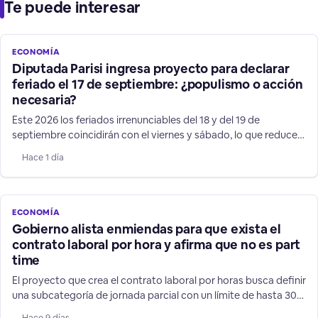
Te puede interesar
ECONOMÍA
Diputada Parisi ingresa proyecto para declarar
feriado el 17 de septiembre: ¿populismo o acción
necesaria?
Este 2026 los feriados irrenunciables del 18 y del 19 de
septiembre coincidirán con el viernes y sábado, lo que reduce
el espacio tradicional de celebración. "Los rubros del turismo,
Hace 1 día
gastronómico, los emprendedores y nuestras pymes van a
estar felices", dijo la diputada.
ECONOMÍA
Gobierno alista enmiendas para que exista el
contrato laboral por hora y afirma que no es part
time
El proyecto que crea el contrato laboral por horas busca definir
una subcategoría de jornada parcial con un límite de hasta 30
horas semanales o 120 mensuales. Por ahora, se ha
Hace 9 días