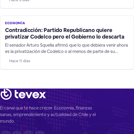
cuestionado si el actual contrato de trabajo part time suple
esta propuesta y si la norma precariza o no el empleo.
ECONOMÍA
Contradicción: Partido Republicano quiere
privatizar Codelco pero el Gobierno lo descarta
El senador Arturo Squella afirmó que lo que debiera venir ahora
es la privatización de Codelco o al menos de parte de su
propiedad para que le entregue oxígeno privado a esa
Hace 11 días
complicada empresa. El bimimistro de Economía y de Minería
Daniel Mas cerró la puerta a esa posibilidad.
El canal que te hace crecer. Economía, finanzas
sanas, emprendimiento y actualidad de Chile y el
mundo.