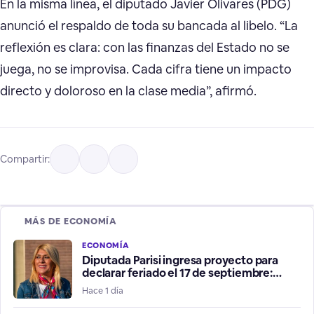
En la misma línea, el diputado Javier Olivares (PDG)
anunció el respaldo de toda su bancada al libelo. “La
reflexión es clara: con las finanzas del Estado no se
juega, no se improvisa. Cada cifra tiene un impacto
directo y doloroso en la clase media”, afirmó.
Compartir:
MÁS DE ECONOMÍA
ECONOMÍA
Diputada Parisi ingresa proyecto para
declarar feriado el 17 de septiembre:
¿populismo o acción necesaria?
Hace 1 día