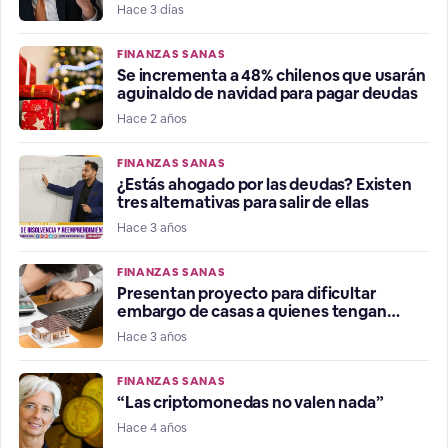
que estábamos en recesión"
Hace 3 días
FINANZAS SANAS
Se incrementa a 48% chilenos que usarán
aguinaldo de navidad para pagar deudas
Hace 2 años
FINANZAS SANAS
¿Estás ahogado por las deudas? Existen
tres alternativas para salir de ellas
Hace 3 años
FINANZAS SANAS
Presentan proyecto para dificultar
embargo de casas a quienes tengan
morosidad
Hace 3 años
FINANZAS SANAS
“Las criptomonedas no valen nada”
Hace 4 años