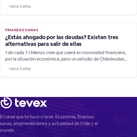
financiero es más caro del mercado”, afirma el director de
Hace 2 años
Chiledeudas.cl. Tanto navidad y vacaciones suman relevantes
gastos, y durante 2022, 80% de los chilenos afirmaron que
debieron endeudarse para solventarlos, usando
FINANZAS SANAS
¿Estás ahogado por las deudas? Existen tres
alternativas para salir de ellas
1 de cada 7 chilenos cree que caerá en morosidad financiera,
por la situación económica, pero un estudio de Chiledeudas
muestra cómo volver a ordenar tu vida financiera con éxito.
Hace 3 años
Según un nuevo estudio de Chiledeudas, aplicado a 3.000
personas en el país, el 72% de los chilenos cree que caerá en
morosidad crediticia por
El canal que te hace crecer. Economía, finanzas
sanas, emprendimiento y actualidad de Chile y el
mundo.