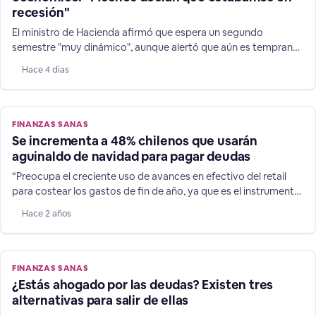
recesión"
El ministro de Hacienda afirmó que espera un segundo
semestre "muy dinámico", aunque alertó que aún es temprano
para adelantar un cambio en la dirección de las expectativas
Hace 4 días
de 1,8% para la expansión de las finanzas chilenas.
FINANZAS SANAS
Se incrementa a 48% chilenos que usarán
aguinaldo de navidad para pagar deudas
“Preocupa el creciente uso de avances en efectivo del retail
para costear los gastos de fin de año, ya que es el instrumento
financiero es más caro del mercado”, afirma el director de
Hace 2 años
Chiledeudas.cl. Tanto navidad y vacaciones suman relevantes
gastos, y durante 2022, 80% de los chilenos afirmaron que
debieron endeudarse para solventarlos, usando
FINANZAS SANAS
¿Estás ahogado por las deudas? Existen tres
alternativas para salir de ellas