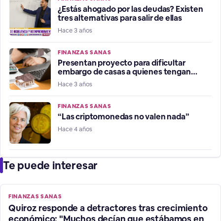
¿Estás ahogado por las deudas? Existen
tres alternativas para salir de ellas
Hace 3 años
FINANZAS SANAS
Presentan proyecto para dificultar
embargo de casas a quienes tengan
morosidad
Hace 3 años
FINANZAS SANAS
“Las criptomonedas no valen nada”
Hace 4 años
Te puede interesar
FINANZAS SANAS
Quiroz responde a detractores tras crecimiento
económico: "Muchos decían que estábamos en