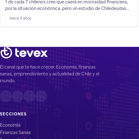
1 de cada 7 chilenos cree que caerá en morosidad financiera,
por la situación económica, pero un estudio de Chiledeudas
muestra cómo volver a ordenar tu vida financiera con éxito.
Hace 3 años
Según un nuevo estudio de Chiledeudas, aplicado a 3.000
personas en el país, el 72% de los chilenos cree que caerá en
morosidad crediticia por
El canal que te hace crecer. Economía, finanzas
sanas, emprendimiento y actualidad de Chile y el
mundo.
SECCIONES
Economía
Finanzas Sanas