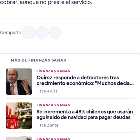
cobrar, aunque no preste el servicio.
Compartir:
MÁS DE FINANZAS SANAS
FINANZAS SANAS
Quiroz responde a detractores tras
crecimiento económico: "Muchos decían
que estábamos en recesión"
Hace 4 días
FINANZAS SANAS
Se incrementa a 48% chilenos que usarán
aguinaldo de navidad para pagar deudas
Hace 2 años
FINANZAS SANAS