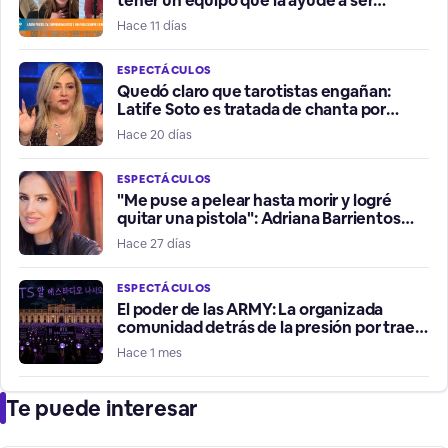
tener un equipo que la ayude a ser
influencer positiva”
Hace 11 días
ESPECTÁCULOS
Quedó claro que tarotistas engañan:
Latife Soto es tratada de chanta por
fallidos presagios del Mundial
Hace 20 días
ESPECTÁCULOS
"Me puse a pelear hasta morir y logré
quitar una pistola": Adriana Barrientos
relata violento robo de su vehículo
Hace 27 días
ESPECTÁCULOS
El poder de las ARMY: La organizada
comunidad detrás de la presión por traer
a BTS a Chile
Hace 1 mes
Te puede interesar