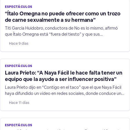
ESPECTÁCULOS
“Ítalo Omegna no puede ofrecer como un trozo
de carne sexualmente a su hermana”
Titi García Huidobro, conductora de No es lo mismo, afirmó
que Ítalo Omegna está “fuera del tiesto” y que sus
declaraciones contra su hermana y niños TEA no son humor.
Hace 9 días
ESPECTÁCULOS
Laura Prieto: “A Naya Fácil le hace falta tener un
equipo que la ayude a ser influencer positiva”
Laura Prieto dijo en “Contigo en el taco” que el que Naya Fácil
haya difundido un video en redes sociales, donde conduce un
vehículo a más de 200 kilómetros por hora, es una
Hace 11 días
irresponsabilidad sobre todo frente a niños y jóvenes que la
siguen.
ESPECTÁCULOS