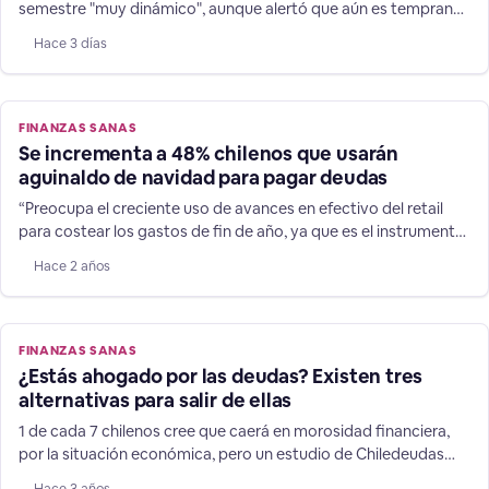
semestre "muy dinámico", aunque alertó que aún es temprano
para adelantar un cambio en la dirección de las expectativas
Hace 3 días
de 1,8% para la expansión de las finanzas chilenas.
FINANZAS SANAS
Se incrementa a 48% chilenos que usarán
aguinaldo de navidad para pagar deudas
“Preocupa el creciente uso de avances en efectivo del retail
para costear los gastos de fin de año, ya que es el instrumento
financiero es más caro del mercado”, afirma el director de
Hace 2 años
Chiledeudas.cl. Tanto navidad y vacaciones suman relevantes
gastos, y durante 2022, 80% de los chilenos afirmaron que
debieron endeudarse para solventarlos, usando
FINANZAS SANAS
¿Estás ahogado por las deudas? Existen tres
alternativas para salir de ellas
1 de cada 7 chilenos cree que caerá en morosidad financiera,
por la situación económica, pero un estudio de Chiledeudas
muestra cómo volver a ordenar tu vida financiera con éxito.
Hace 3 años