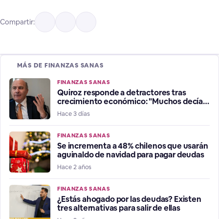
Compartir:
MÁS DE FINANZAS SANAS
FINANZAS SANAS
Quiroz responde a detractores tras
crecimiento económico: "Muchos decían
que estábamos en recesión"
Hace 3 días
FINANZAS SANAS
Se incrementa a 48% chilenos que usarán
aguinaldo de navidad para pagar deudas
Hace 2 años
FINANZAS SANAS
¿Estás ahogado por las deudas? Existen
tres alternativas para salir de ellas