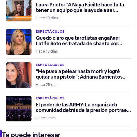
Laura Prieto: “A Naya Fácil le hace falta
tener un equipo que la ayude a ser
influencer positiva”
Hace 10 días
ESPECTÁCULOS
Quedó claro que tarotistas engañan:
Latife Soto es tratada de chanta por
fallidos presagios del Mundial
Hace 18 días
ESPECTÁCULOS
"Me puse a pelear hasta morir y logré
quitar una pistola": Adriana Barrientos
relata violento robo de su vehículo
Hace 25 días
ESPECTÁCULOS
El poder de las ARMY: La organizada
comunidad detrás de la presión por traer
a BTS a Chile
Hace 1 mes
Te puede interesar