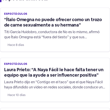
ESPECTÁCULOS
“Ítalo Omegna no puede ofrecer como un trozo
de carne sexualmente a su hermana”
Titi García Huidobro, conductora de No es lo mismo, afirmó
que Ítalo Omegna está “fuera del tiesto” y que sus
declaraciones contra su hermana y niños TEA no son humor.
Hace 8 días
ESPECTÁCULOS
Laura Prieto: “A Naya Fácil le hace falta tener un
equipo que la ayude a ser influencer positiva”
Laura Prieto dijo en “Contigo en el taco” que el que Naya Fácil
haya difundido un video en redes sociales, donde conduce un
vehículo a más de 200 kilómetros por hora, es una
Hace 10 días
irresponsabilidad sobre todo frente a niños y jóvenes que la
siguen.