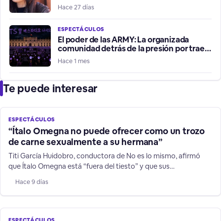
relata violento robo de su vehículo
Hace 27 días
ESPECTÁCULOS
El poder de las ARMY: La organizada
comunidad detrás de la presión por traer
a BTS a Chile
Hace 1 mes
Te puede interesar
ESPECTÁCULOS
“Ítalo Omegna no puede ofrecer como un trozo
de carne sexualmente a su hermana”
Titi García Huidobro, conductora de No es lo mismo, afirmó
que Ítalo Omegna está “fuera del tiesto” y que sus
declaraciones contra su hermana y niños TEA no son humor.
Hace 9 días
ESPECTÁCULOS