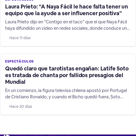
Laura Prieto: “A Naya Fácil le hace falta tener un
equipo que la ayude a ser influencer positiva”
Laura Prieto dijo en “Contigo en el taco” que el que Naya Fácil
haya difundido un video en redes sociales, donde conduce un
vehículo a más de 200 kilómetros por hora, es una
Hace 11 días
irresponsabilidad sobre todo frente a niños y jóvenes que la
siguen.
ESPECTÁCULOS
Quedó claro que tarotistas engañan: Latife Soto
es tratada de chanta por fallidos presagios del
Mundial
En un comienzo, la figura televisa chilena apostó por Portugal
de Cristiano Ronaldo, y cuando el Bicho quedó fuera, Soto
cambió a su favorito: Argentina, mostrando las mentiras de su
Hace 20 días
rubro de supuestos "videntes".