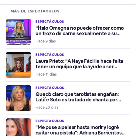
MÁS DE ESPECTÁCULOS
ESPECTÁCULOS
“Ítalo Omegna no puede ofrecer como
un trozo de carne sexualmente a su
hermana”
Hace 9 días
ESPECTÁCULOS
Laura Prieto: “A Naya Fácil le hace falta
tener un equipo que la ayude a ser
influencer positiva”
Hace 11 días
ESPECTÁCULOS
Quedó claro que tarotistas engañan:
Latife Soto es tratada de chanta por
fallidos presagios del Mundial
Hace 20 días
ESPECTÁCULOS
"Me puse a pelear hasta morir y logré
quitar una pistola": Adriana Barrientos