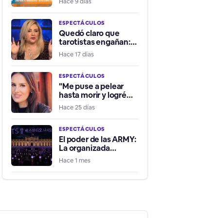
Hace 9 días
la ayude a ser
influencer positiva”
ESPECTÁCULOS
Quedó claro que
tarotistas engañan:
Latife Soto es tratada
Hace 17 días
de chanta por fallidos
presagios del Mundial
ESPECTÁCULOS
"Me puse a pelear
hasta morir y logré
quitar una pistola":
Hace 25 días
Adriana Barrientos
relata violento robo
de su vehículo
ESPECTÁCULOS
El poder de las ARMY:
La organizada
comunidad detrás de
Hace 1 mes
la presión por traer a
BTS a Chile