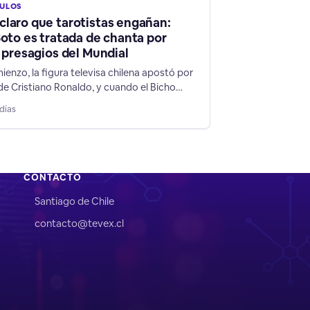
CULOS
laro que tarotistas engañan:
Soto es tratada de chanta por
s presagios del Mundial
ienzo, la figura televisa chilena apostó por
de Cristiano Ronaldo, y cuando el Bicho
ra, Soto cambió a su favorito: Argentina,
días
 las mentiras de su rubro de supuestos
".
CONTACTO
Santiago de Chile
contacto@tevex.cl