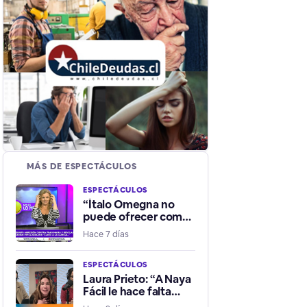
MÁS DE ESPECTÁCULOS
ESPECTÁCULOS
“Ítalo Omegna no
puede ofrecer como
un trozo de carne
Hace 7 días
sexualmente a su
hermana”
ESPECTÁCULOS
Laura Prieto: “A Naya
Fácil le hace falta
tener un equipo que