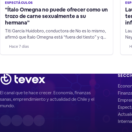
ESPECTÁCULOS
ES
“Ítalo Omegna no puede ofrecer como un
La
trozo de carne sexualmente a su
te
hermana”
in
Titi García Huidobro, conductora de No es lo mismo,
Lau
afirmó que Ítalo Omegna está “fuera del tiesto” y que
Nay
sus declaraciones contra su hermana y niños TEA no
don
Hace 7 días
H
son humor.
por
a n
SECC
Econo
El canal que te hace crecer. Economía, finanzas
Finanz
sanas, emprendimiento y actualidad de Chile y el
Empren
mundo.
Espect
Actual
Interna