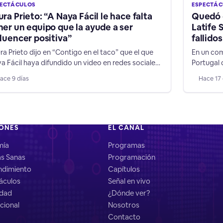
PECTÁCULOS
ESPECTÁ
ura Prieto: “A Naya Fácil le hace falta
Quedó c
ner un equipo que la ayude a ser
Latife 
fluencer positiva”
fallido
ra Prieto dijo en “Contigo en el taco” que el que
En un com
a Fácil haya difundido un video en redes sociales,
Portugal 
de conduce un vehículo a más de 200 kilómetros
quedó fue
ace 9 días
Hace 17 
 hora, es una irresponsabilidad sobre todo frente
mostrando
iños y jóvenes que la siguen.
"videntes
IONES
EL CANAL
mía
Programas
as Sanas
Programación
dimiento
Capítulos
áculos
Señal en vivo
idad
¿Dónde ver?
cional
Nosotros
Contacto