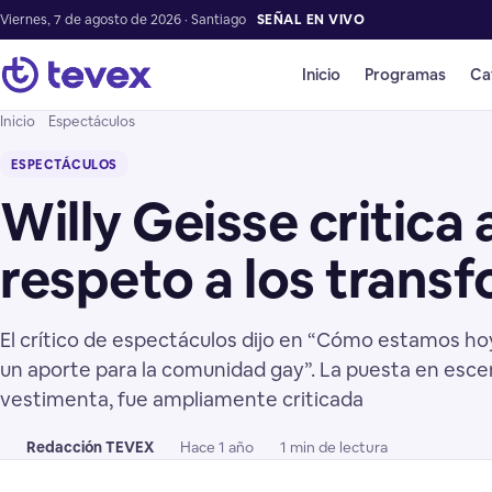
Viernes, 7 de agosto de 2026 · Santiago
SEÑAL EN VIVO
Inicio
Programas
Ca
Inicio
Espectáculos
ESPECTÁCULOS
Willy Geisse critica
respeto a los transf
El crítico de espectáculos dijo en “Cómo estamos hoy
un aporte para la comunidad gay”. La puesta en escen
vestimenta, fue ampliamente criticada
Redacción TEVEX
Hace 1 año
1 min de lectura