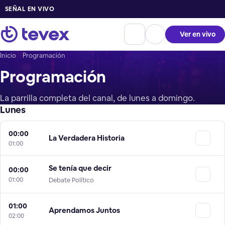
SEÑAL EN VIVO
Ver en vivo
Inicio
Programación
Programación
La parrilla completa del canal, de lunes a domingo.
Lunes
00:00
La Verdadera Historia
01:00
Se tenía que decir
00:00
01:00
Debate Político
01:00
Aprendamos Juntos
02:00