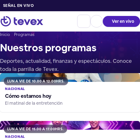
SEÑAL EN VIVO
Ver en vivo
Inicio
Programas
Nuestros programas
Deportes, actualidad, finanzas y espectáculos. Conoce
toda la parrilla de Tevex.
LUN A VIE DE 10.00 A 12.00HRS.
NACIONAL
Cómo estamos hoy
El matinal de la entretención
LUN A VIE DE 15.00 A 17.00HRS.
NACIONAL