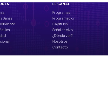
IONES
EL CANAL
mía
Programas
as Sanas
Programación
dimiento
Capítulos
áculos
Señal en vivo
idad
¿Dónde ver?
cional
Nosotros
Contacto