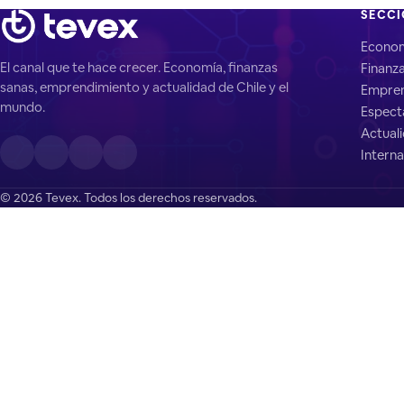
SECC
Econo
El canal que te hace crecer. Economía, finanzas
Finanz
sanas, emprendimiento y actualidad de Chile y el
Empren
mundo.
Espect
Actual
Interna
© 2026 Tevex. Todos los derechos reservados.