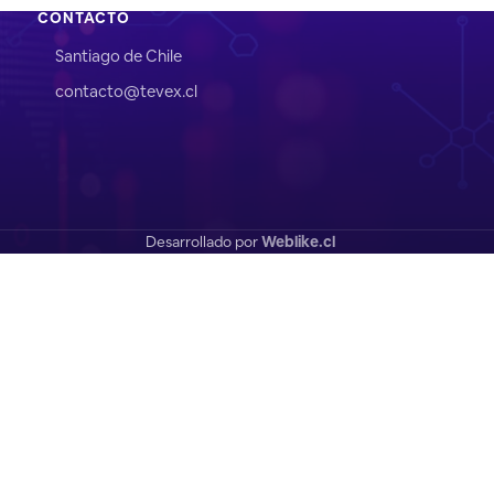
CONTACTO
Santiago de Chile
contacto@tevex.cl
Desarrollado por
Weblike.cl