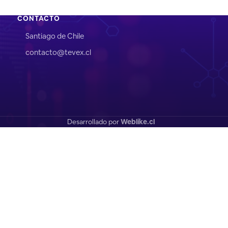
CONTACTO
Santiago de Chile
contacto@tevex.cl
Desarrollado por
Weblike.cl