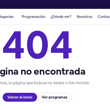
tegorías
Programación
¿Dónde ver?
Nosotros
Contac
404
gina no encontrada
mos, la página que buscas no existe o fue movida.
Volver al inicio
Ver programas