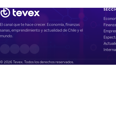
SECC
Econo
El canal que te hace crecer. Economía, finanzas
Finanz
sanas, emprendimiento y actualidad de Chile y el
Empren
mundo.
Espect
Actual
Interna
© 2026 Tevex. Todos los derechos reservados.