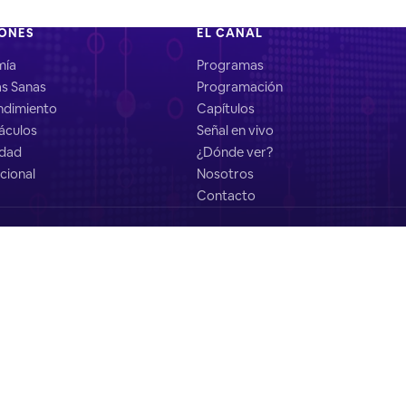
IONES
EL CANAL
mía
Programas
as Sanas
Programación
dimiento
Capítulos
áculos
Señal en vivo
idad
¿Dónde ver?
cional
Nosotros
Contacto