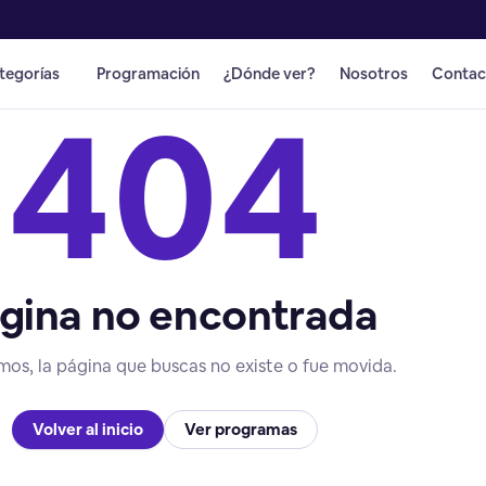
tegorías
Programación
¿Dónde ver?
Nosotros
Contac
404
gina no encontrada
mos, la página que buscas no existe o fue movida.
Volver al inicio
Ver programas