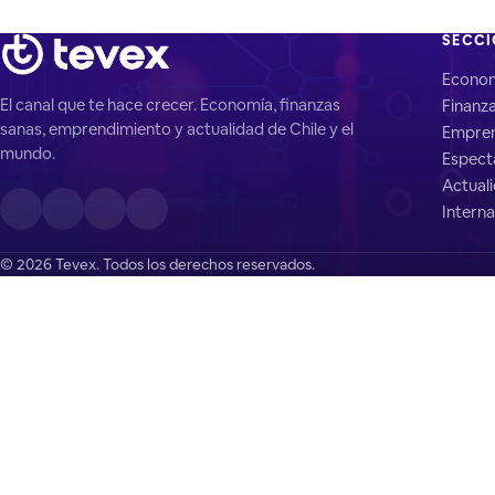
SECC
Econo
El canal que te hace crecer. Economía, finanzas
Finanz
sanas, emprendimiento y actualidad de Chile y el
Empren
mundo.
Espect
Actual
Interna
© 2026 Tevex. Todos los derechos reservados.