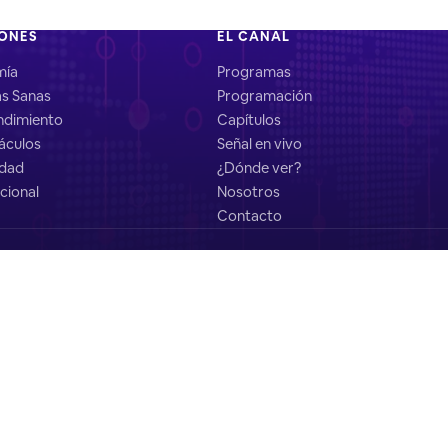
IONES
EL CANAL
mía
Programas
as Sanas
Programación
dimiento
Capítulos
áculos
Señal en vivo
idad
¿Dónde ver?
cional
Nosotros
Contacto