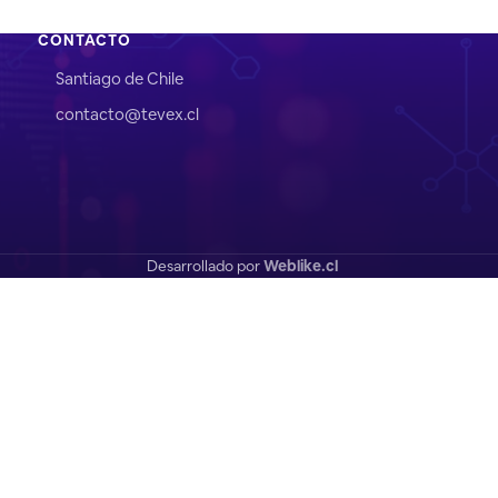
CONTACTO
Santiago de Chile
contacto@tevex.cl
Desarrollado por
Weblike.cl