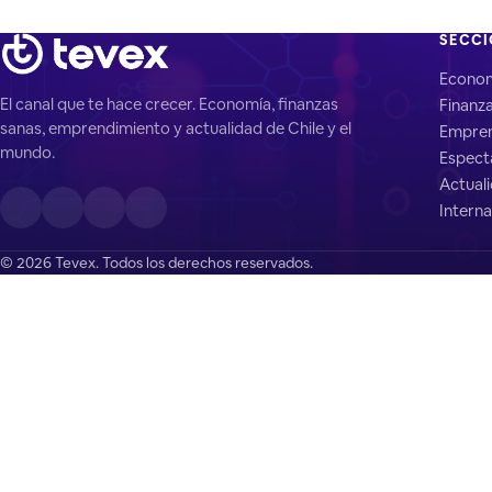
SECC
Econo
El canal que te hace crecer. Economía, finanzas
Finanz
sanas, emprendimiento y actualidad de Chile y el
Empren
mundo.
Espect
Actual
Interna
© 2026 Tevex. Todos los derechos reservados.