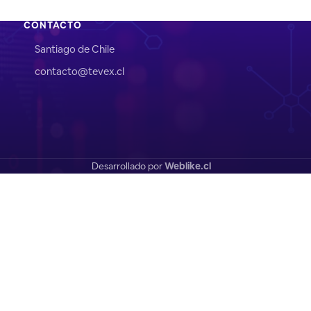
CONTACTO
Santiago de Chile
contacto@tevex.cl
Desarrollado por
Weblike.cl