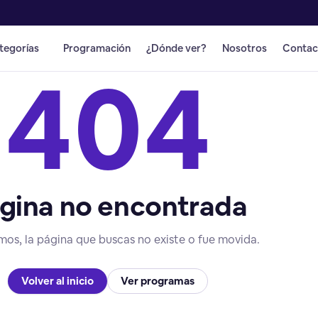
tegorías
Programación
¿Dónde ver?
Nosotros
Contac
404
gina no encontrada
mos, la página que buscas no existe o fue movida.
Volver al inicio
Ver programas