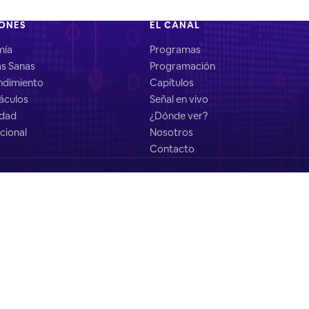
IONES
EL CANAL
mía
Programas
as Sanas
Programación
dimiento
Capítulos
áculos
Señal en vivo
idad
¿Dónde ver?
cional
Nosotros
Contacto