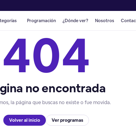
tegorías
Programación
¿Dónde ver?
Nosotros
Contac
404
gina no encontrada
mos, la página que buscas no existe o fue movida.
Volver al inicio
Ver programas