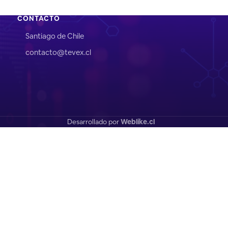
CONTACTO
Santiago de Chile
contacto@tevex.cl
Desarrollado por
Weblike.cl