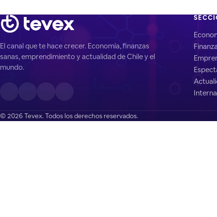
SECC
Econo
El canal que te hace crecer. Economía, finanzas
Finanz
sanas, emprendimiento y actualidad de Chile y el
Empren
mundo.
Espect
Actual
Interna
© 2026 Tevex. Todos los derechos reservados.