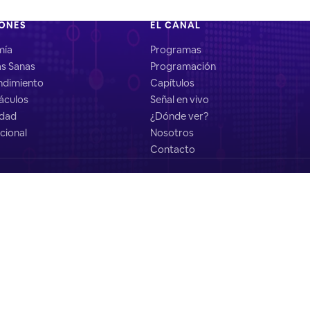
IONES
EL CANAL
mía
Programas
as Sanas
Programación
dimiento
Capítulos
áculos
Señal en vivo
idad
¿Dónde ver?
cional
Nosotros
Contacto