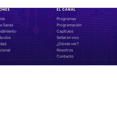
IONES
EL CANAL
mía
Programas
as Sanas
Programación
dimiento
Capítulos
áculos
Señal en vivo
idad
¿Dónde ver?
cional
Nosotros
Contacto