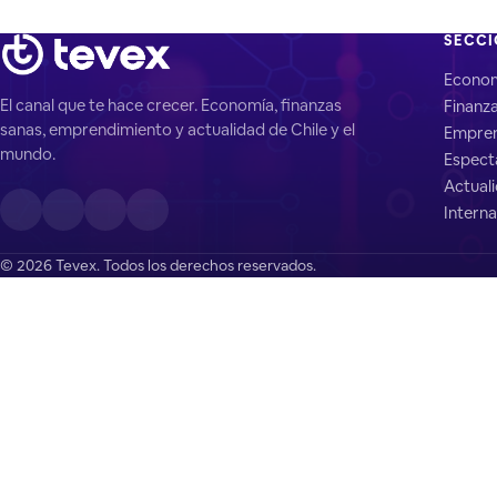
SECC
Econo
El canal que te hace crecer. Economía, finanzas
Finanz
sanas, emprendimiento y actualidad de Chile y el
Empren
mundo.
Espect
Actual
Interna
© 2026 Tevex. Todos los derechos reservados.