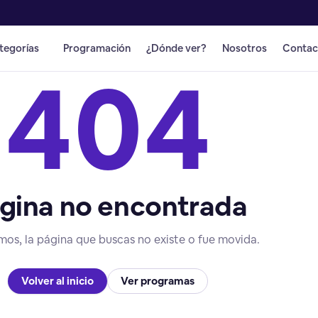
tegorías
Programación
¿Dónde ver?
Nosotros
Contac
404
gina no encontrada
mos, la página que buscas no existe o fue movida.
Volver al inicio
Ver programas