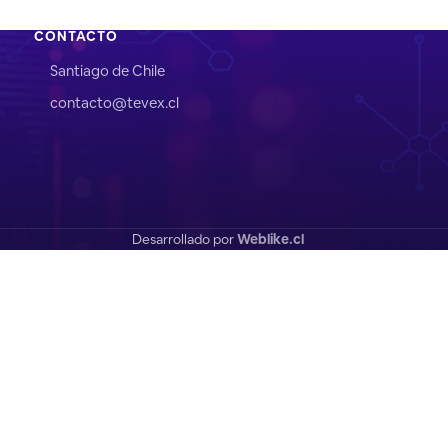
CONTACTO
Santiago de Chile
contacto@tevex.cl
Desarrollado por
Weblike.cl