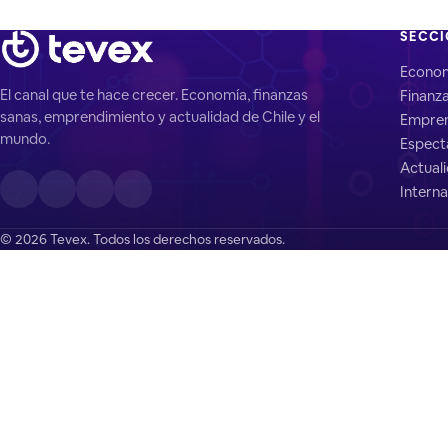
SECC
Econo
El canal que te hace crecer. Economía, finanzas
Finanz
sanas, emprendimiento y actualidad de Chile y el
Empren
mundo.
Espect
Actual
Interna
© 2026 Tevex. Todos los derechos reservados.