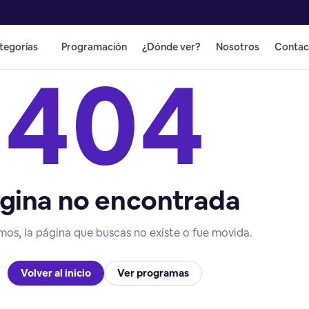
tegorías
Programación
¿Dónde ver?
Nosotros
Contac
404
gina no encontrada
mos, la página que buscas no existe o fue movida.
Volver al inicio
Ver programas