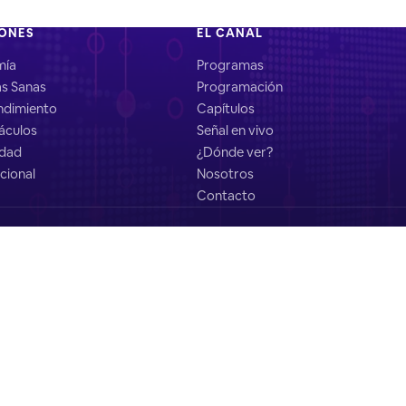
IONES
EL CANAL
mía
Programas
as Sanas
Programación
dimiento
Capítulos
áculos
Señal en vivo
idad
¿Dónde ver?
cional
Nosotros
Contacto