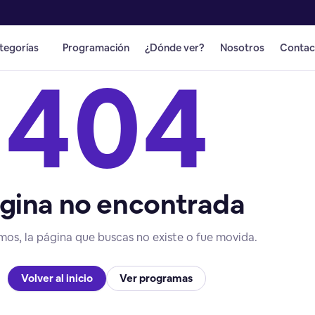
tegorías
Programación
¿Dónde ver?
Nosotros
Contac
404
gina no encontrada
mos, la página que buscas no existe o fue movida.
Volver al inicio
Ver programas