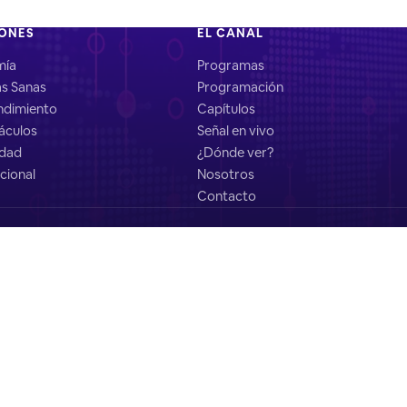
IONES
EL CANAL
mía
Programas
as Sanas
Programación
dimiento
Capítulos
áculos
Señal en vivo
idad
¿Dónde ver?
cional
Nosotros
Contacto