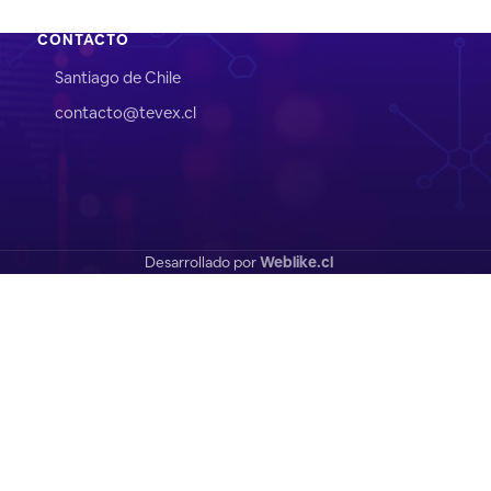
CONTACTO
Santiago de Chile
contacto@tevex.cl
Desarrollado por
Weblike.cl