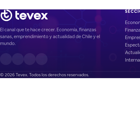
SECC
Econo
El canal que te hace crecer. Economía, finanzas
Finanz
sanas, emprendimiento y actualidad de Chile y el
Empren
mundo.
Espect
Actual
Interna
© 2026 Tevex. Todos los derechos reservados.