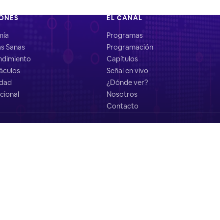
IONES
EL CANAL
mía
Programas
as Sanas
Programación
dimiento
Capítulos
áculos
Señal en vivo
idad
¿Dónde ver?
cional
Nosotros
Contacto