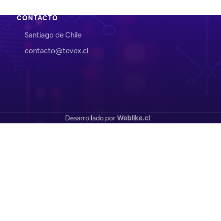
CONTACTO
Santiago de Chile
contacto@tevex.cl
Desarrollado por
Weblike.cl