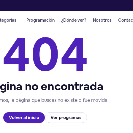
tegorías
Programación
¿Dónde ver?
Nosotros
Contac
404
gina no encontrada
mos, la página que buscas no existe o fue movida.
Volver al inicio
Ver programas