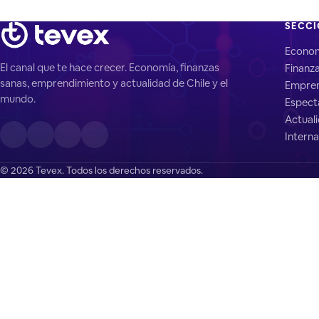
SECC
Econo
El canal que te hace crecer. Economía, finanzas
Finanz
sanas, emprendimiento y actualidad de Chile y el
Empren
mundo.
Espect
Actual
Interna
© 2026 Tevex. Todos los derechos reservados.